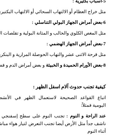
5-أسباب بكتيرية :
مثل خراج العظام أو الالتهاب السحائي أو الالتهاب البكت
6-بعض أمراض الجهاز البولي التناسلي :
مثل المغص الكلوي والحالب و المثانة البولية و تقلصات ال
7-بعض أمراض الجهاز الهضمي :
مثل قرحة الاثنى عشر والتهاب الحوصلة المرارية و البنكر
8-بعض الأورام الحميدة و الخبيثة
و بعض أمراض الدم و قصو
كيفية تجنب حدوث آلام اسفل الظهر :
اتباع القواعد الصحيحة لاستعمال الظهر في الأنشط
اليومية فمثلاً:
عند الراحة و النوم :
تجنب النوم على سطح إسفنجي أ
ناشف جداً مثل الأرض أيضا تجنب التعرض لتيار هواء مباش
أثناء النوم