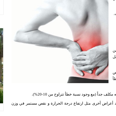
.
ر من 90% من
ل
ص
أ
لف جداً (مع وجود نسبة خطأ تتراوح من 10-20%).
جود أعراض أخرى مثل ارتفاع درجة الحرارة و نقص مستمر في وزن