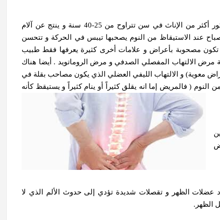
مثل مرض تيبس العمود الفقري الذي يصيب شباب الذكور أكثر من الإناث في سن تتراوح من 25-40 سنة و ينتج عن آلام
 جداً في الصباح عند الاستيقاظ من النوم يصحبها تيبس في الحركة و تتحسن
 تكون مصحوبة بأعراض و علامات أخرى كثيرة يعرفها فقط طبيب
 مرض الالتهاب المفصلي الصدفي و مرض الروماتويد . أيضا هناك
اض معوية) و الالتهاب الليفي العضلي الذي يكون مصاحب بقلة في
 النوم ( فالمريض إما انه يقلق كثيراً أو ينام كثيراً و يستيقظ كأنه
ن
ض
اد عضلات الظهر و تقصلات شديدة تؤدي إلى حدوث الألم الذي لا
 الظهر.