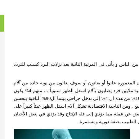
ن الناس و يأتي في المرتبة الثانية بعد نزلات البرد كسبب للتردد
لإحصائيات أن أكثر من 80% من سكان المعمورة عانوا أو يعانون أو سوف يعانون من نوبة حادة من آلام
اسفل الظهر في فترة ما من حياتهم .وهناك أكثر من ثمانية ملايين فرد يصابون بآلام اسفل الظهر سنوياً … منهم 4% يكون
السبب عبارة عن انزلاق نواة القرص الغضروفي ويحتاج 10% من هذه ال 4% إلى تدخل جراحي بينما ال90% الباقية يتحسن
يع . ومن الناحية الاقتصادية تشكل آلام اسفل الظهر عبئاً كبيراً على
 عن عملة مما يؤدي إلى قلة الإنتاج وقد يؤدي في بعض الأحيان
ى الطبيب بصفة دورية ومستمرة.