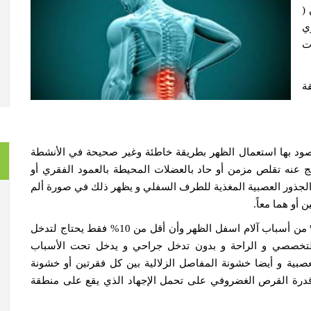
حمين (
وي
ات
ة
ظهر والمقصود بها استعمال الظهر بطريقة خاطئة وغير صحيحة في الأنشطة
ج عنه تقلص مزمن أو حاد بالعضلات المحيطة بالعمود الفقري أو
 الجذور العصبية المغذية للطرف السفلي و يظهر ذلك في صورة ألم
 أو هما معاً.
وكما قلنا سابقاً إن نسبه الانزلاق الغضروفي لا تتعدى 5% من أسباب آلام اسفل الظهر وأن أقل من 10% فقط يحتاج لتدخل
علاجه بالعلاج التخصصي و الراحة و بدون تدخل جراحي و يدخل تحت الأسباب
العصبية و أيضا خشونة المفاصل الزلالية بين كل فقرتين أو خشونة
درة القرص الغضروفي على تحمل الإجهاد الذي يقع على منطقة