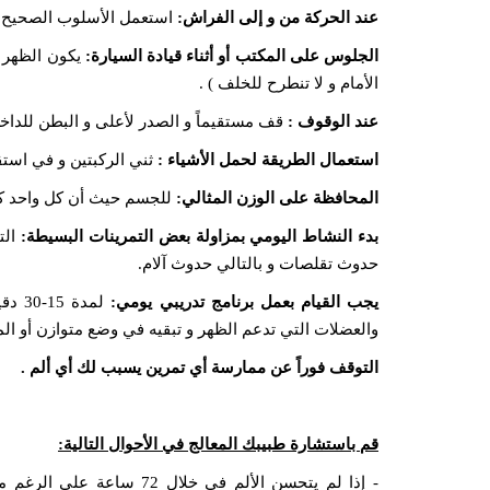
عند الحركة من و إلى الفراش:
استعمل الأسلوب الصحيح ل
الجلوس على المكتب أو أثناء قيادة السيارة:
الأمام و لا تنطرح للخلف ) .
عند الوقوف :
قف مستقيماً و الصدر لأعلى و البطن للداخل
استعمال الطريقة لحمل الأشياء :
ثني الركبتين و في استق
المحافظة على الوزن المثالي:
للجسم حيث أن كل واحد كيلو زيادة يقابلة ( 10) ك
بدء النشاط اليومي بمزاولة بعض التمرينات البسيطة:
الت
حدوث تقلصات و بالتالي حدوث آلام.
يجب القيام بعمل برنامج تدريبي يومي:
والعضلات التي تدعم الظهر و تبقيه في وضع متوازن أو ال
التوقف فوراً عن ممارسة أي تمرين يسبب لك أي ألم .
قم باستشارة طبيبك المعالج في الأحوال التالية:
- إذا لم يتحسن الألم في خلال 72 ساعة على الرغ