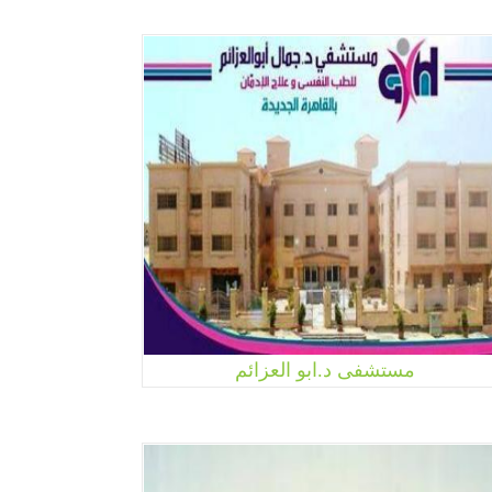
مستشفى د.ابو العزائم