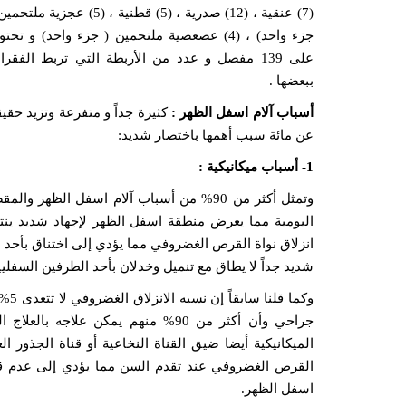
(7) عنقية ، (12) صدرية ، (5) قطنية ، (5) عجزية ملت
جزء واحد) ، (4) عصعصية ملتحمين ( جزء واحد) و تحت
على 139 مفصل و عدد من الأربطة التي تربط الفقر
ببعضها .
أسباب آلام اسفل الظهر :
كثيرة جداً و متفرعة وتزيد حقيق
عن مائة سبب أهمها باختصار شديد:
1- أسباب ميكانيكية :
وتمثل أكثر من 90% من أسباب آلام اسفل ال
اليومية مما يعرض منطقة اسفل الظهر لإجهاد شديد ينت
انزلاق نواة القرص الغضروفي مما يؤدي إلى اختناق بأحد
شديد جداً لا يطاق مع تنميل وخدلان بأحد الطرفين السفليين
جراحي وأن أكثر من 90% منهم يمكن 
الميكانيكية أيضا ضيق القناة النخاعية أو قناة الجذور 
القرص الغضروفي عند تقدم السن مما يؤدي إلى عدم ق
اسفل الظهر.