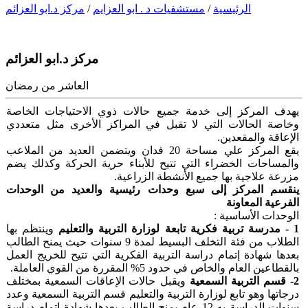
الرئيسية
/
مستشفيات د . ابو العزايم
/
مركز د.ابو العزائم
مركز د.ابو العزائم
العاشر من رمضان
يهدف المركز إلى خدمة
جميع
حالات ذوي الاحتياجات الخاصة
وخاصة الحالات التي لا تقبل في المراكز الأخرى مثل متعددي
الإعاقة والمقعدين.
يقع المركز علي مساحة 20 فدان ويتضمن العديد من الملاعب
والمساحات الخضراء التي تتيح للأبناء حرية الحركة وكذلك يضم
مزرعة علاجية بها جميع الأنشطة الزراعية.
ينقسم المركز إلى سبع وحدات رئيسية والعديد من الوحدات
الفرعية المعاونة
الوحدات الأساسية :
1
-
مدرسة تربية فكرية تابعة لوزارة التربية والتعليم
وينتظم بها
الطلاب من فئة التخلف البسيط لمدة 9 سنوات حيث يمنح الطالب
بعدها شهادة إتمام دراسة التربية الفكرية التي تتيح للخريج العمل
بالقطاعين العام والخاص في حدود 5% المقررة من القوي العاملة.
2-
قسم التربية السمعية
و
يقبل
حالات الإعاقات
ا
لسمعية بمختلف
درجاتها و
هو
تابع لوزارة التربية والتعليم قسم التربية السمعية وعدد
سنوات الدراسة به 12 عام يمنح الطالب بعدها شهادة إتمام دراسة