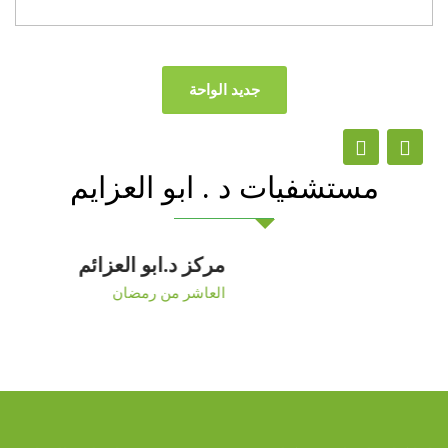
جديد الواحة
مستشفيات د . ابو العزايم
مستشفى د.ابو العزائم
مركز 
القاهرة الجديدة
العاش