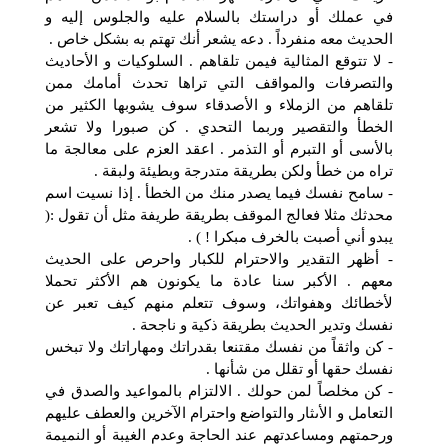
في عملك أو دراستك بالسلام عليه والجلوس إليه و
الحديث معه منفرداً . دعه يشعر أنك تهتم به بشكل خاص .
- لا تتوقع المثالية فيمن تلقاهم . السلوكيات و الأحاديث
والتصرفات والمواقف التي تراها تحدث أمامك ممن
تلقاهم من الزملاء و الأصدقاء سوف يشوبها الكثير من
الخطأ والتقصير وربما التحدي . كن صبورا ولا تشعر
بالأسى أو التبرم أو التذمر . اعقد العزم على معالجة ما
تراه من خطأ ولكن بطريقة متدرجة وبطيئة ولبقة .
- سامح نفسك فيما يصدر منك من الخطأ . إذا نسيت اسم
محدثك مثلا فعالج الموقف بطريقة طريفة مثل أن تقول :(
يبدو أني أصبت بالخرف مبكرا ! ) .
- أظهر التقدير والاحترام للكبار واحرص على الحديث
معهم . الأكبر سنا عادة ما يكونون هم الأكثر تحملا
لأخطائك وهفواتك، وسوف تتعلم منهم كيف تعبر عن
نفسك وتدير الحديث بطريقة ذكية و ناجحة .
- كن واثقاً من نفسك مقتنعا بقدراتك ومهاراتك ولا تبخس
نفسك حقها أو تقلل من شأنها .
- كن مخلصاً لمن حولك . الالتزام بالمواعيد والصدق في
التعامل و الأىثار والتواضع واحترام الآخرين والعطف عليهم
ورحمتهم ومساعدتهم عند الحاجة وعدم الغيبة أو النميمة