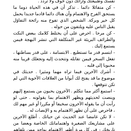
نفسك وطبيعتك وأرائك دون خوف ولا تردد .
- كن متفائلا دائما . تذكر أن في هذه الحياة دوما ما
يستحق الفرح والاهتمام وأن هناك دائما قادما جديدا يحمل
كل خير وبركة. الشخص الذي تفوح منه رائحة التفاؤل
يقبل الناس عليه ويلتفون من حوله .
- كن مرحا . احرص على أن يختلط كلامك ببعض النكت
والطرائف البريئة غير المتكلفة التي تنشر البهجة فيمن
يستمع إليك .
- ابتسم قدر ما تستطيع . الابتسامة ، على قدر بساطتها ،
تفعل السحر فيمن تقابله وتتحدث إليه وتجعلك قريبا منه
محبوبا إلى قلبه .
- أشرك الآخرين فيما تراه مهما ومثيرا . حديثك في
موضوع ما قد يفتح لك أبوابا من العلاقات الأخوية التي لم
تكن تتوقعها .
- استمع أكثر مما تتكلم . الآخرون يحبون من يستمع إليهم
وينصت لحديثهم ويظهر الاهتمام بما يقولونه . حتى لو
رأىت أن ما يقوله الآخرون سخيفا أو مكررا أو غير مهم لك
، فاحرص على أن تظهر الاهتمام به و الإنصات له .
- لا تكن غامضا عند الحديث عن حياتك . أطلع الآخرين
على مشاريعك الصغيرة واهتماماتك الخاصة وبعضا من
تاريخك - في كل مرة أظهر الاهتمام بواحد ممن تلقاهم