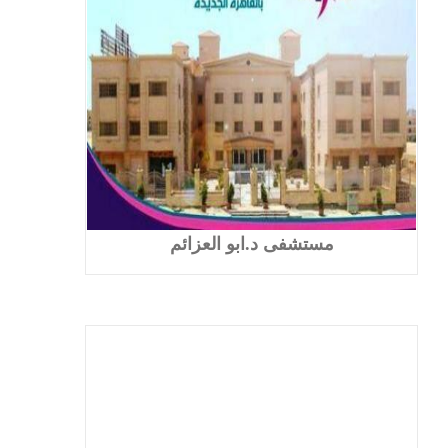
مستشفى د.ابو العزائم