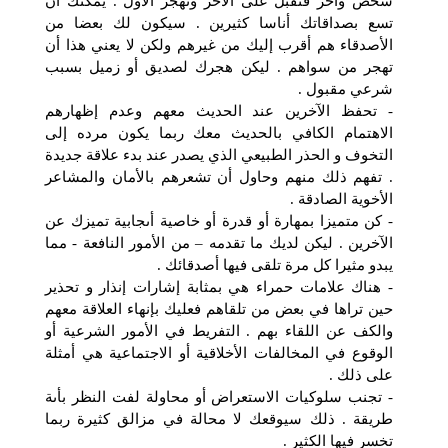
شخص وأخر فتقبل على الأخر وتهجر الأول . يمكنك أن
تسع بصداقاتك أناسا كثيرين . سيكون لك بعضا من
الأصدقاء هم أقرب إليك من غيرهم ولكن لا يعني هذا أن
تهجر من سواهم . ليكن هجرك لصديق أو زميل بسبب
شرعي مقبول .
- تحفظ الآخرين عند الحديث معهم وعدم إظهارهم
الاهتمام الكافي بالحديث معك ربما يكون مرده إلى
التخوف و الحذر الطبيعي الذي يصدر عند بدء علاقة جديدة
. تفهم ذلك منهم وحاول أن تشعرهم بالأمان والمشاعر
الأخوية الصادقة .
- كن متميزا بمهارة أو قدرة أو خاصية أىجابية تميزك عن
الآخرين . ليكن لديك ما تقدمه – من الأمور النافعة - مما
يبدو مثيرا كل مرة تلقى فيها أصدقائك .
- هناك علامات حمراء هي بمثابة إشارات إنذار و تحذير
حين تراها في بعض من تلقاهم فعليك بإنهاء العلاقة معهم
والكف عن اللقاء بهم . التفريط في الأمور الشرعية أو
الوقوع في المخالفات الأخلاقية أو الاجتماعية هي أمثلة
على ذلك .
- تجنب سلوكيات الاستعراض أو محاولة لفت النظر بأىة
طريقة . ذلك سيوقعك لا محالة في مزالق كثيرة ربما
تخسر فيها الكثير .