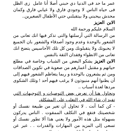
عمر ما حد فى الدنيا دي حبني أصلا أنا عامل زى الظل
فى حياه الناس لا وجودي فارق ولا غيابي فارق وكمان
محدش بيحبني ولا بيتقبلني حتي الأطفال الصغيرين..
الابن العزيز
السلام عليكم ورحمة الله
من الرسالة التي أرسلتها والتى تذكر فيها انك تعانى من
الشعور بالوحدة وعدم وجود أصدقاء والشعور بان الجميع
لا يحبونك ولا يتقبلونك ومن كل تلك الأحاسيس يتضح انك
تعانى من الانطواء وفقدان الثقة بالنفس
الابن العزيز
يشكو البعض من الشباب وخاصة في مطلع
حياتهم و مقتبل أعمارهم من صعوبة في تكوين الصداقات
ومن ثم يشعرون بالوحدة و ربما يتعاظم الشعور فيهم إلى
أن يظنوا أنهم منبوذون لا يرغب فيهم أحد ! وتلك الشكوى
مردها لعدة أسباب ..
ونحاول هنا أن نعرض بعض التوصيات و التوجيهات التي
تفيد إن شاء الله في التغلب على المشكلة،
- كن كما أنت . لا تحاول أن تغير من طبيعة نفسك أو
شخصيتك فتقع في التكلف الممقوت . الناس يدركون
بسهولة مثل هذه الأمور ولا يعني هذا ألا تطور نفسك أو
تسعى إلى المزيد من المهارات والقدرات . . عبر عن