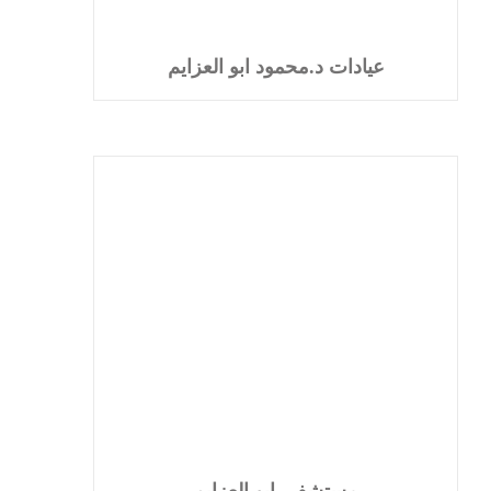
عيادات د.محمود ابو العزايم
مستشفى ابو العزايم