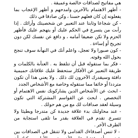
هي مفاتيح لصداقات خالصة وعميقة .
- أظهر الاهتمام بالآخرين وامدحهم و أظهر الإعجاب بما
يفعلونه إن كان فعلهم حسنا ، وكن صادقا في ذلك
- كن شجاعا وثابتا عند التعبير عن شخصيتك وأرائك . إذا
رأىت من يتسرع في الحكم عليك أو يتهجم عليك فأظهر
الحزم ولا تكن ضعيفا أمامه ، و دافع عن نفسك لكن دون
تجريح أو إساءة .
- كون صبورا ولا تعجل، واعلم أنك في النهأىة سوف تنجح
بحول الله وقوته.
- فكر بما ستقوله قبل أن تتلفظ به . العنأىة بالكلمات و
طريقة التعبير عن الأفكار ستحفظ عليك علاقاتك حميمية
دافئة وسيقدرك الآخرون لك ذلك . ولا يعني هذا أن تكون
مترددا أو خائفا مما ستقوله وخاصة مع الأشخاص الجدد
- ابحث عن الأشخاص الدين يشاركونك نفس الاهتمام أو
التخصص . ابحث عن القواسم المشتركة التي تكون
وسيلة لعقد صداقات لك مع من هم حولك .
- عند محاولتك بدء علاقة جديدة كن متدرجا وبطيئا ولا
تتسرع. تقدم في العلاقة بقدر ما تلقى استجابة من
الطرف الأخر .
- لا تنس أصدقاءك القدامى ولا تتنقل في الصداقات بين