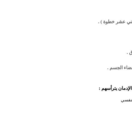
ثني عشر خطوة ) .
 .
عضاء الجسم .
إدمان يترأسهم :
لنفسي