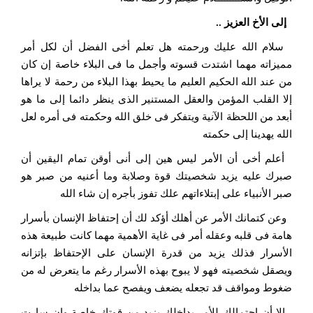
إلى الأخ العزيز ..
سلام الله عليك ورحمته هل تعلم أخى الفضل أن لكل أمر
مميزاته مهما اشتدت قسوته وأجمل ما فى البلاء خاصة إن كان
من عند الله الحكيم العليم ما يحيط بهذا البلاء من رحمة لا يراها
إلا القلب المؤمن والعقل المستنير الذى ينظر دائما إلى ما هو
أبعد من اللحظة الآنية ويتفكر فى خلق الله وحكمته فى أمره لعل
الله يهدينا إلى حكمته
أعلم أخى أن الأمر ليس هين إلى أنى أوقن تمام اليقين أن
صبرك عليه يزيد شخصيتك قوة وصلابة وما أعنيه من صبر هو
صبر الأنبياء على إبتلاءاتهم علك تفوز بأجره إن شاء الله
وعن كتمانك الأمر عن أهلك أؤكد لك أن إحتفاظ الإنسان بأسرار
هامة فى قلبه وعقله أمر فى غاية الأهمية مهما كانت طبيعة هذه
الأسرار فذلك يزيد من قدرة الإنسان على الإحتفاظ بإتزانه
ويصقل شخصيته فهو لا يبوح بهذه الأسرار رغم ما يتعرض له من
ضغوط ومواقف قد تجعله يضعف ويفصح عما بداخله
إلا أن إحتمالك للأمر بداخلك يزيد من قوتك خاصة وإن سارت