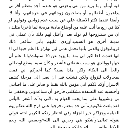
فيه أو..أو..وما يزيد من بتي وحزني هو عندما أجد معظم أقراني
يداعبون أطفالهم أو يصاحبون زوجاتهم في خرجاتهم، وأنا لا.
وأيضا عندما تكثر الاسئلة علي عن سبب عدم زواجي وقولهم لو
كنا في ربع ما أنت عليه من أوضاع مادية مريحة لما تاخرنا مثلك ،
ان من ستتزوجها لم تولد بعد .وأعلل لهم ذلك بأن عملي في
مدينة أخرى هو السبب،أوردي عليهم بأني سأفعل ذلك
قريبا،وقول والدتي بأنها تحمل همي ليل نهار/وانا اعلم حبها لي اذ
انها فقدت اخا اكبر لي منذ ما يزيد عن 10 سنوات/وانا اعلم أن
جهلها ووالدي هو سبب شقائي فأشعر و كأن سيفا يقطع اوصالي
والجأ الى البكاء ولكن ماذا يفيد؟ كما أخبركم اني قمت
بمحاولات للزواج ولكن فشلت قبل ان نصل الى مرحلة كشف
الاسرار.أؤكد لككم اني مؤمن بالله يقينا و صابر على ما اصابني
وأحتسبه عند الله.هذه مشكلتي فأرجوا أن تساعدوني وتخففي ما
بي وتشيروا علي بما يجب القيام به ،لأني بدأت أشعر باليأس
فقد بلغت 34ونيف،أني جد محتار، فرجوا عني فرج الله عنكم يوم
القيامة وجزاكم خير الجزاء وفي انتظار ردكم الكريم اختم قولي
بقوله تعالى:وأشكو بتي وحزني الى الله//وحسبي الله ونعم
الوكيل والســـــــــلام عليكم و رحمة الله.