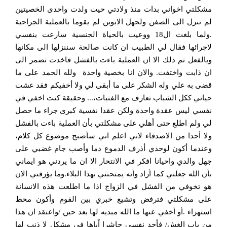
مشكلتي اخواني بدات منذ ولادتي حيت ولدت واحدى الخصيتين
لم تنزل الى الصفن ولجهل الابوين لم يقوما بالعملية الجراحية
.ولما بلغت ال18 ووعيت بالحياة الجنسية سارعت بنفسي
لاجرائها فقال لي الطبيب ان كانت صالحة سننزلها الى مكانها
وبالفعل تم ذلك الا ان العملية باءت بالفشل فاخدت تضمر الى
ان ذابت واختفت. والان انا بخصية واحدة ولله الحمد على ما
قضى به علي وله الشكر على ما أبقى لي ولا أخفيكم فقد عشت
حياتي ككل الشباب تعارف مع الفتيات،... وحقيقة كنت اخفي في
نفسي ليس عقدة واحدة ولكن عقدا نفسية كبرى جراء ما حصل
لي ولم اطلع حتى أهلي على مشكلتي بأن العملية باءت بالفشل
ولا أحدا من الاصدقاء لاني اعلم اني سأصبح موضوع كل كلام،
وعندما أكون لوحدي أذرف الدموع دما وأصب جام غضبي على
جهل والدي واحيانا افكر في الانتحار الا ان ما يردني هو ايماني
بأن الله جعلني كما أراد وأنه يمتحنني بهذا البلاء.وما يؤرقني الان
هو تخوفي من الفشل في الزواج اذا ما اطلعت هذه الانسانة
على مشكلتي فترفض وتشيع خبري بين القوم وأكون محط
استهزاء .أو أخفي عنها ما الله مبديه لها بعد حين /واعتقد ان هذا
من باب الغش/ فأجد نفسي حاشرا اْياها في مشكل لا ذنب لها