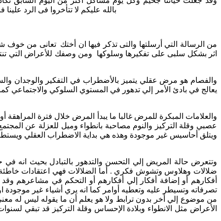
وقد جعلت حياتنا جحيم وكل يوم مشاكل أكثر من اليوم السابق تكاد ت
بالله عليكم لا تتأخروا فى الرد علينا 
اثر بشكل سلبى على تفكيرها وسلوكها ومن وصفك للأعراض التي تنت
والفصام هو مرض عقلي يتميز بالأضطراب في التفكير والوجدان والسلو
يعالج في بادئ الأمر إلي تدهور في المستوي السلوكي والاجتماعي كما
والعلامات المبكرة للمرض غالبا ما يبدأ المرض خلال فترة المراهقة أ
عصبي وقلة التركيز والنوم مصاحبة بانطواء وميل للعزلة عن المجتمع
وتتعرض حالة المريض إلي التحسن والتدهور بالتبادل بحيث انه في حا
ضلالات وهلاوس وتشوش فكري . أما الضلالات فهي اعتقادات خاطئة 
أفكارهم أو إضافة أفكار إلي أفكارهم أو التحكم في مشاعرهم وقد 
تصرفاته وتسيطر عليه وتعطيه أوامر كما انه يري أشياء غير موجودة
من موضوع إلي أخر بدون ترابط ولا هو يعلم أن ما يقوله ليس له معني
الأعراض مثل الانطواء وبلادة الإحساس وقلة التركيز قد تبقي لسنوات