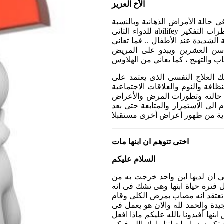
الأخ العزيز
ى حالة الأمراض الذهانية وبالنسبة
للدواء الثانى abilifey يستخدم ايضا لعلاج المرضى الذين يعانون من التوهم ، الهلوسة اضطراب التفكير
لشديدة عند الأطفال .. فما تعانى
 سن العشرين ويبدو على المريض
لك العلاج النفسى الذى يعتمد على
ظافة والنوم والعلاقات الاجتماعية
ى حالته وتطورات المرض والأعراض
الى الاستمرار والمتابعة حتى بعد
اختى تتوهم ان ابنها مات
السلام عليكم
ة رهيبة وهى ان لديها ابن واحد خرجت به من
م من زواجها وابنها الان عمره 25 عاما وطول فترة حياة ابنها وهى تشك فى انه
 تعتقد انه مصاب بمرض الكلى وقام
دة والحمد لله والان هو يعمل فى
نها أفيدونا بالله عليكم ماذا افعل