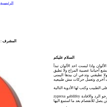
الرئيسية
/
المشرف
:
السلام عليكم
لوان واذا لبست احد الألوان تبدأ
شع أحياننا عصبية المزاج ولا تطيق
لا تطيقني وتدعي ان بيدها اليمنى
 أخرى وتعمل حركات مش طبيعيه
zyprexa وabilifey وطبعا هذه الأدوية غالية الثمن هل هذا هو علاجها ام لكم راي اخر ارجو الرد والافادة
 يصل للانفصام بعد ما استمع اليها