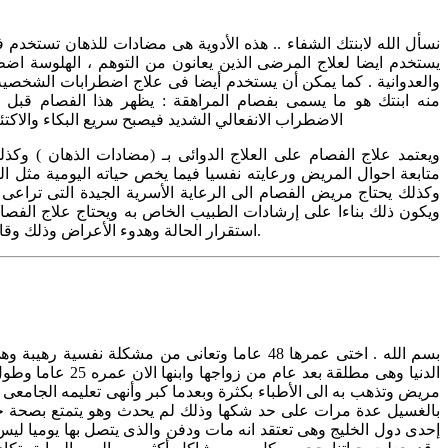
نسأل الله لابنتك الشفاء .. هذه الأدوية هى مضادات للذهان تستخدم ف
والعدوانية . كما يمكن أن يستخدم أيضا فى علاج اضطرابات الشخصية ا
منه ابنتك هو ما يسمى بفصام المراهقة : يظهر هذا الفصام قبل
الاضطراب الانفعالي الشديد فيصبح سريع البكاء والاكتئاب والتهيج ، كما يعاني من الهلاوس
ويعتمد علاج الفصام على العلاج الدوائى بـ (مضادات الذهان ) وكذ
متابعة احوال المريض ورعايته نفسيا فيما يخص حياته اليومية مثل الن
وكذلك يحتاج مريض الفصام الى الرعاية الأسرية الجيدة التى تراع
ويكون ذلك بناءا على إرشادات الطبيب الخاص به ويحتاج علاج الفصام 
استقرار الحالة وهدوء الأعراض وذلك وقاية من ظهور أعراض أخرى مستقبلا.
بسم الله . اختى عمرها 48 عاما وتعانى من مشكلة نفسي
الدنيا وهى مطلقة بعد عا
مريض وتذهب به الى الأطباء بكثرة وبعدما كبر وأنهى تعليمه الجامعى
بالغسيل عدة مرات على حد شكها وذلك لم يحدث وهو يتمتع بصحة جي
إحدى دول الخليج وهى تعتقد انه مات ودفن والذى يتصل بها يوميا ليس اب