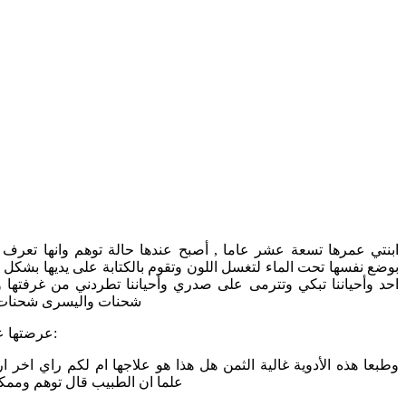
ابنتي عمرها تسعة عشر عاما , أصبح عندها حالة توهم وانها تعرف الأ
بوضع نفسها تحت الماء لتغسل اللون وتقوم بالكتابة على يديها بشكل ب
احد وأحياننا تبكي وتترمى على صدري وأحياننا تطردني من غرفتها و
شحنات واليسرى شحنات
عرضتها على الطبيب وكتب لها الأدوية التالية:
علما ان الطبيب قال توهم وممكن