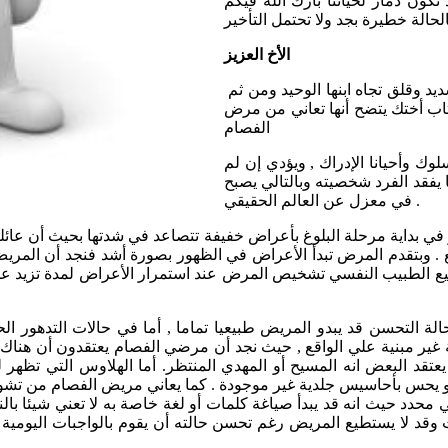
كون دمار لحياتنا بارك الله فيكم
فالحالة خطيرة بجد ولا تحتمل التأخير
الأخ العزيز
من الرسالة التي أرسلتها والتى تذكر فيها ان أختك تعانى من خوف شديد وقلق تجاه ابنها الوحيد ومن ثم
اب أختك يتضح أنها تعاني من مرض
الفصام
ك وأحيانا الإدراك , ويؤدي إن لم
 يفقد الفرد شخصيته وبالتالي يصبح
في معزل عن العالم الحقيقي .
و في بداية مرحلة البلوغ بأعراض خفيفة تتصاعد في شدتها بحيث أن عائلة
 . وبتقدم المرض تبدأ الأعراض في الظهور بصورة أشد فنجد أن المري
لة التحسن قد يبدو المريض طبيعيا تماما , أما في حالات التدهور ا
غير مبنية علي الواقع , حيث نجد أن مرضي الفصام يعتقدون أن هناك
يعتقد البعض انه المسيح أو المهدي المنتظر. أما الهلاوس التي تظ
 او يحس بأحاسيس جلدية غير موجودة . كما يعاني مريض الفصام من ت
 محدد حيث انه قد يبدأ صياغة كلمات أو لغة خاصة به لا تعني شيئا با
 وقد لا يستطيع المريض رغم تحسن حالته أن يقوم بالواجبات اليومية 