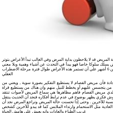
 المريض قد لا يلاحظون بداية المرض وفي الغالب تبدأ الأعراض بتوتر
ض يسلك سلوكا خاصا فهو يبدأ في التحدث عن أشياء وهمية وبلا معني
ويتلق أحاسيس غير موجودة وهذه هي بداية الاضطراب العقلي ويستطيع الطبيب النفسي تشخيص المرض عند استمرار الأعراض لمدة تزيد عن 6 أشهر علي أن تستمر هذه الأعراض طوال فترة مرحلة الاضطراب
العقلي
لحادة فأن مريض الفصام لا يستطيع التفكير بصورة سوية , ويعني من
 من يتجسس عليهم أو يخطط للنيل منهم وان هناك من يستطيع قراة
هر لدي مريض الفصام فاهم مظاهرها هي سماع المريض لأصوات تنتقد
شوش فكري يظهر بوضوح في عدم ترابط أفكاره فنجد أن الحديث ينتقل
لنسبة للآخرين . وحتى إذا تحسنت حالة المريض وتراجع المرض نجد أن
العادية مثل الاستحمام وارتداء الملابس كما قد يبدو للآخرين كشخص
غريب الطباع والعادات وانه يعيش علي هامش الحياة