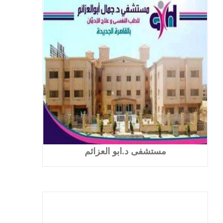
مستشفى د.ابو العزائم