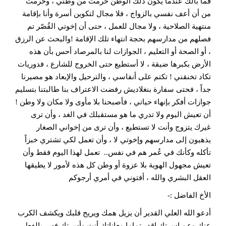
فما بالك عندما يكون ذلك الوطن حُرمت من وطني ، وحُرمت
من أن أعف نفسي بالزواج ، فلا مجال لتكوين أسرة وأنا بإقامة
منتهية الصلاحية ، ولا مجال للعمل ، حتى أن إخوتي القُصّر تم
فصلهم من مدارسهم بحجة انتهاء تلك الإقامة !والبحث عن الرزق
، أو الصحة أو التعليم ، الجوازات لنا بالمرصاد أحس بأن هذه
الأرض بكبرها ضيقة ، لا أستطيع حتى الخروج للشارع ، فدوريات
تكاد تخنقني ! تكتم على أنفاسي ، والترحيل والإبعاد هو مصيرنا
جداً ، فحتى سفارة بنغلاديش رفضت الاعتراف بنا طالبتنا بتسليم
جوازات أفكر بإنهاء حياتي ، فأصبحنا بلا مأوى ولا مكان ولا وطن !
أن تعيش اليوم ولا تدري ما هو مستقبلك في الغد ، وأن ترى
غيرك يتزوج وأنت لا تستطيع ، وأن ترى من إخواني الصغار
يذهبون إلى مدارسهم وإخوتي لا ، وأن تعمل لكي تشتري خبزاً
تأكله وكأنك في عُمر هم في نفس.. تعمل لهذا اليوم فقط وأن
تعيش مجهول الهوية بلا عزوة أو وطن كل هذه لأمور لا يطيقها
العقل البشري والله ، أفتوني في أمري أرجوكم
الأخ الفاضل :-
أدعو الله العلي القدير أن يزيل همك ويريح قلبك ويكشف الكرب
عنك وعن اسرتك اقدر تماما معاناتك أنت وأسرتك فهي بالفعل