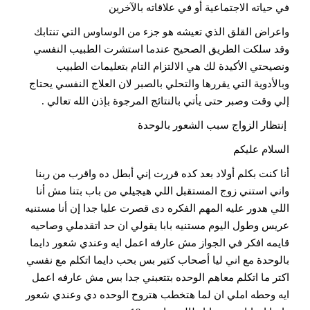
في حياته الاجتماعية أو في علاقاته بالآخرين
واعراض القلق الذي تعيشه هو جزء من الوساوس التي تنتابك
وقد سلكت الطريق الصحيح عندما استشرت الطبيب النفسي
ونصيحتي الأكيدة لك هي الالتزام التام بتعليمات الطبيب
وبالأدوية التي يقررها والتحلي بالصبر لان العلاج النفسي يحتاج
إلي وقت وصبر حتى يأتي بالنتائج المرجوة بإذن الله تعالي .
إنتظار الزواج سبب الشعور بالوحدة
السلام عليكم
أنا كنت بكلم أولاد بعد كده قررت إني أبطل ده واقرب من ربنا
واني استني زوج المستقبل اللي هيجيلي من باب بتنا مش أنا
اللي هدور عليه المهم الفكره دى قصرت عليا جدا إن أنا مستنيه
عريس وطول اليوم مستنيه بابا يقولي ان حد اتقدملي وصاحيه
قايمه افكر في الجواز مش عارفه اعمل ايه وعندي شعور دايما
بالوحدة مع اني ليا أصحاب كتير بس بحب دايما اتكلم مع نفسي
اكتر ما اتكلم معاهم الوحده بتتعبني جدا بس مش عارفه اعمل
ايه وحطه املي ان لما هتخطب هتروح الوحده دي وعندي شعور