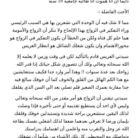
دايما ان انا هموت انا طالبه جامعيه 19 سنه
الأخت الفاضلة :-
مما لا شك فيه أن الوحدة التي تشعرين بها هي السبب الرئيسي
وراء التفكير في الزواج بهذا الإلحاح ولا ننكر أن الزواج والأمومة
هما حلم كل فتاة ولكن من الخطأ أن يكون التفكير في الزواج هو
محورالاهتمام وان يكون شغلك الشاغل هو انتظار العريس
سيدتي العريس قادم بالتأكيد لكن في وقت وزمن لا يعلمه إلا
الله سبحانه وتعالي ولك أن تتصوري شكل حياتك إذا قدر الله
زواجك بعد عدة سنوات !! وهذا أمر وارد جدا فكيف ستتعايشين
مع هذا الكم الهائل من القلق والخوف كما أن خوفك مبالغ فيه
جدا مقارنة بعمرك الصغير فلم تصلي بعد الي السن الذي يقلقك
سيدتي تيقني أن الزواج هو أمر مقدر من الله سبحانه وتعالي
وليس لأي احد أن يستطيع تقديمه أو حتى تأخيره فإذا وصلت
لذلك اليقين ستشعرين براحة شديدة وتستبدلين خوفك وقلقك
بإيمان ورضا لا تعرفي بعدهما ضعفا لذلك اشغلي نفسك بطاعة
الله عز وجل والتقرب منه واعلمي أن اهتمامك بدراستك
وتواصلك مع المحيطين كل تلك الأشياء من شأنها أن تشغلك