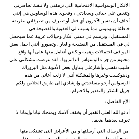
الأفكار الوسواسية الاقتحامية التي ترهقني ولا تنفك تحاصرني
وتنغص علي حياتي وسعادتي ، وفحوى هذه الوساوس هي إنني
أخاف أن يفسر الآخرون أي فعل أو تصرف من تصرفاتي بطريقة
خاطئة ويتهموني مما يسبب لي العقوبة والفضيحة في
المستقبل ، وترتسم في ذهني أفكار وخيالات غريبة عما سيحصل
لي في المستقبل من الفضيحة والعار ، وتصوروا أنني احمل بعض
المواقف احتمالات وهمية ولكنني أتعامل معها على أنها واقع
محتوم من جراء الوسواس الدائم بها ، لقد عرضت مشكلتي على
طبيب نفسي وأشارعلي بتناول بعض الأدوية مثل البروزاك
ودينوكست وغيرها والمشكلة أنني لا زلت أعاني من هذه
الوسواس أرجو مساعدتي وإرشادي إلى طريق الخلاص ولكم
جزيل الشكر والتقدير والاحترام .
الأخ الفاضل :-
أدعو الله العلي القدير أن يخفف آلامك ويمنحك ثباتا وايمانا لا
تعرف بعدهما ضعفا.
من الرسالة التي أرسلتها و من الأعراض التى تشتكى منها
يتضح أنك تعاني من مرض الوسواس القهري ويتضمن هذا