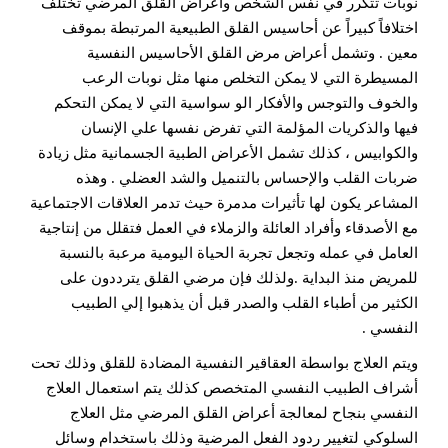
نوبات تتكرر في نفس الشخص وأعراض القلق المرضي تختلف
اختلافاً كبيراً عن أحاسيس القلق الطبيعية المرتبطة بموقف
معين . وتشمل أعراض مرض القلق الأحاسيس النفسية
المسيطرة التي لا يمكن التخلص منها مثل نوبات الرعب
والخوف والتوجس والأفكار الو سواسية التي لا يمكن التحكم
فيها والذكريات المؤلمة التي تفرض نفسها علي الإنسان
والكوابيس ، كذلك تشمل الأعراض الطبية الجسمانية مثل زيادة
ضربات القلب والإحساس بالتنميل والشد العضلي . وهذه
المشاعر يكون لها تأثيرات مدمرة حيث تدمر العلاقات الاجتماعية
مع الأصدقاء وأفراد العائلة والزملاء في العمل فتقلل من إنتاجية
العامل في عمله وتجعل تجربة الحياة اليومية مرعبة بالنسبة
للمريض منذ البداية .ولذلك فإن مرضي القلق يترددون على
الكثير من أطباء القلب والصدر قبل أن يذهبوا إلي الطبيب
النفسي .
ويتم العلاج بواسطة العقاقير النفسية المضادة للقلق وذلك تحت
أشراف الطبيب النفسي المتخصص كذلك يتم استعمال العلاج
النفسي بنجاح لمعالجة أعراض القلق المرضي مثل العلاج
السلوكي لتغيير ردود الفعل المرضية وذلك باستخدام وسائل