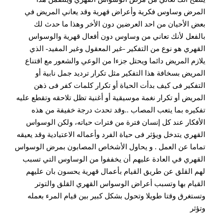
المرض وساوس فكرية وأعراض قهرية وقد يعاني المريض في
بعض الأحيان من احد العرضين دون الأخر وهذا ما حدث لك
بالفعل لأنك تعاني من وساوس دون أفعال قهرية والوسواس
القهري هو نوع من التفكير -غير المعقول وغير المفيد- الذي
يلازم المريض دائما ويحتل جزءا من الوعي والشعور مع اقتناع
المريض بسخافة هذا التفكير مثل تكرار ترديد جمل نابية أو
التفكير فى كيف بدأت الحياة أو تكرار كلمات كفر فى ذهن
المريض أو تكرار نغمة موسيقية أو أغنية تظل تلاحقه وتقطع عليه
تفكيره بما يتعب المصاب ..وقد تحدث درجة خفيفة من هذه
الأفكار عند كل إنسان فترة من فترات حياته، ولكن الوسواس
القهري يتدخل ويؤثر فى حياة الفرد وأعماله الاعتيادية وقد يعيقه
تماما عن العمل . و يحاول الأشخاص المصابون بمرض الوسواس
القهري في العادة عليهم أن يخففوا من الوساوس التي تسبب
لهم القلق عن طريق القيام بأعمال قهرية يحسون بان عليهم
القيام بها وتسبب أعراض الوسواس القهري القلق والتوتر
وتستغرق وقتا طويلا وتحول بشكل كبير بين قيام المرء بعمله
وتؤثر