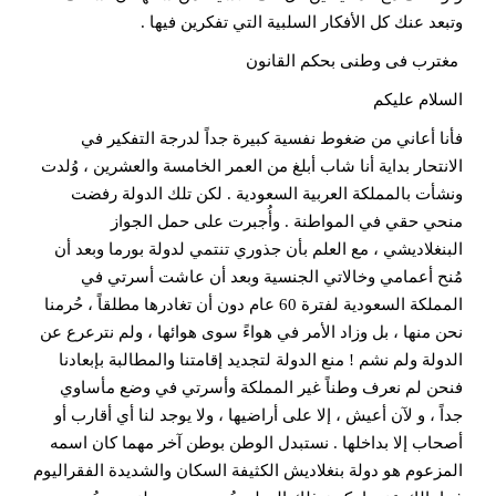
وتبعد عنك كل الأفكار السلبية التي تفكرين فيها .
مغترب فى وطنى بحكم القانون
السلام عليكم
فأنا أعاني من ضغوط نفسية كبيرة جداً لدرجة التفكير في
الانتحار بداية أنا شاب أبلغ من العمر الخامسة والعشرين ، وُلدت
ونشأت بالمملكة العربية السعودية . لكن تلك الدولة رفضت
منحي حقي في المواطنة . وأُجبرت على حمل الجواز
البنغلاديشي ، مع العلم بأن جذوري تنتمي لدولة بورما وبعد أن
مُنح أعمامي وخالاتي الجنسية وبعد أن عاشت أسرتي في
المملكة السعودية لفترة 60 عام دون أن تغادرها مطلقاً ، حُرمنا
نحن منها ، بل وزاد الأمر في هواءً سوى هوائها ، ولم نترعرع عن
الدولة ولم نشم ! منع الدولة لتجديد إقامتنا والمطالبة بإبعادنا
فنحن لم نعرف وطناً غير المملكة وأسرتي في وضع مأساوي
جداً ، و لآن أعيش ، إلا على أراضيها ، ولا يوجد لنا أي أقارب أو
أصحاب إلا بداخلها . نستبدل الوطن بوطن آخر مهما كان اسمه
المزعوم هو دولة بنغلاديش الكثيفة السكان والشديدة الفقراليوم