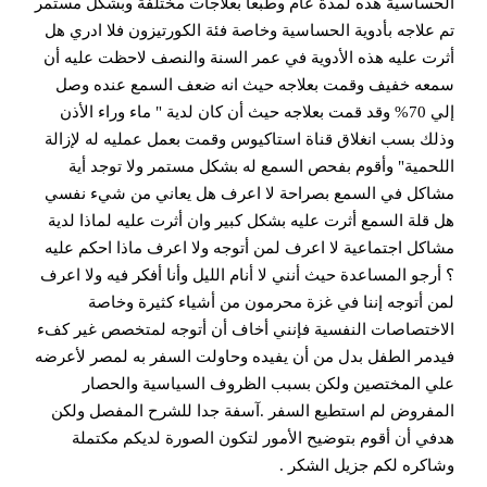
الحساسية هذه لمدة عام وطبعا بعلاجات مختلفة وبشكل مستمر
تم علاجه بأدوية الحساسية وخاصة فئة الكورتيزون فلا ادري هل
أثرت عليه هذه الأدوية في عمر السنة والنصف لاحظت عليه أن
سمعه خفيف وقمت بعلاجه حيث انه ضعف السمع عنده وصل
إلي 70% وقد قمت بعلاجه حيث أن كان لدية " ماء وراء الأذن
وذلك بسب انغلاق قناة استاكيوس وقمت بعمل عمليه له لإزالة
اللحمية" وأقوم بفحص السمع له بشكل مستمر ولا توجد أية
مشاكل في السمع بصراحة لا اعرف هل يعاني من شيء نفسي
هل قلة السمع أثرت عليه بشكل كبير وان أثرت عليه لماذا لدية
مشاكل اجتماعية لا اعرف لمن أتوجه ولا اعرف ماذا احكم عليه
؟ أرجو المساعدة حيث أنني لا أنام الليل وأنا أفكر فيه ولا اعرف
لمن أتوجه إننا في غزة محرمون من أشياء كثيرة وخاصة
الاختصاصات النفسية فإنني أخاف أن أتوجه لمتخصص غير كفء
فيدمر الطفل بدل من أن يفيده وحاولت السفر به لمصر لأعرضه
علي المختصين ولكن بسبب الظروف السياسية والحصار
المفروض لم استطيع السفر .آسفة جدا للشرح المفصل ولكن
هدفي أن أقوم بتوضيح الأمور لتكون الصورة لديكم مكتملة
وشاكره لكم جزيل الشكر .