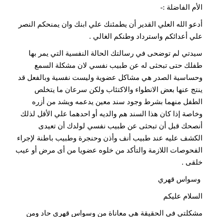
الأم الفاضلة :-
أدعو الله العلي القدير أن يطمئنك علي ابنك وان يمنحكم النصر
علي أعدائكم واسترداد وطنكم الغالي .
سيدتي لم توضحى في رسالتك الحالة النفسية التي يمر بها
طفلك حتى تبحثى له عن طبيب نفسي لان مشكلة السمع
وحساسية الصدر هي مشاكل عضوية وليست نفسية وبالفعل قد
ينتج عنها بعض الانطواء والاكتئاب ولكن سرعان ما يتخلص
الطفل منهما بشرط وجود سند معين يدعمه ويشد من أزره
وخاصة إذا كان هذا السند هم والديه أو احدهما علي الأقل لذلك
أنصحك قبل أن تبحثى عن طبيب نفسي لولدك أن تعيدى
الكشف عليه عند طبيب أنف وأذن وحنجرة وطبيب باطنة لإجراء
الفحوصات اللازمة والتأكد من خلوه عضويا من أى مرض أو عيب
خلقى .
وسواس قهري
السلام عليكم
مشكلتي في الحقيقة هي معاناة من وسواس قهري حاد ومن