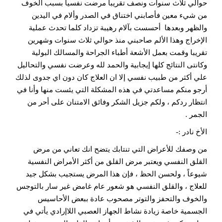
حوالي ثلاث سنوات ونصف تقريبا مرضت نفسيا بسبب الخوف
من شيء معين فأصابني اختناق في الصدر وألام في اليدين
والظهر وبعدها أحسست بآلام رهيبة تزداد كلما تحدث عملية
الإخراج وهذا الألم صاحبني منذ حوالي ثلاث سنوات وشهرين
تقريبا وقمت بعمل الأشعة أطباء الجراحة والمسالك البولية
وكانتى النتائج كلها إيجابية والحمد لله وعرضت نفسي والتحاليل
علي أكثر من طبيب نفسي إلا ان العلاج كان دون اي جدوى لذلك
أرجو منكم مساعدتي في هذه المشكلة التي يئست منها وأنا في
انتظار ردكم ، ولكم جزيل الشكر وفائق الامتنان على أحر من
الجمر .
الأخ نادر :-
من وصفك للأعراض التي تنتابك يتضح انك تعاني من مرض
القلق النفسي ويعتبر مرض القلق من أكثر الأمراض النفسية
شيوعاً ، ولحسن الحظ ، فإن هذا المرض يستجيب بشكل جيد
للعلاج ، والقلق النفسي هو شعور عام غامض غير سار بالتوجس
والخوف والتحفز والتوتر مصحوب عادة ببعض الأحاسيس
الجسمية خاصة زيادة نشاط الجهاز العصبي اللاإرادي يأتي في