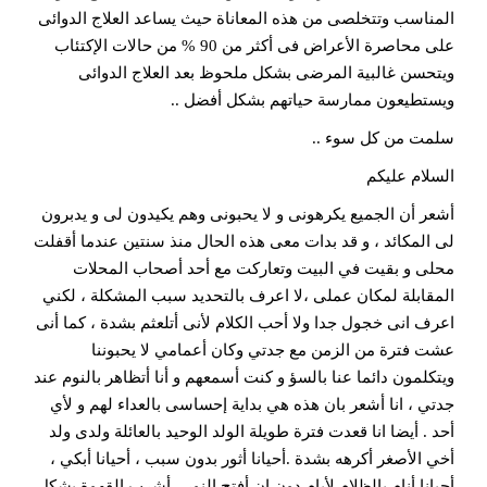
المناسب وتتخلصى من هذه المعاناة حيث يساعد العلاج الدوائى
على محاصرة الأعراض فى أكثر من 90 % من حالات الإكتئاب
ويتحسن غالبية المرضى بشكل ملحوظ بعد العلاج الدوائى
ويستطيعون ممارسة حياتهم بشكل أفضل ..
سلمت من كل سوء ..
السلام عليكم
أشعر أن الجميع يكرهونى و لا يحبونى وهم يكيدون لى و يدبرون
لى المكائد ، و قد بدات معى هذه الحال منذ سنتين عندما أقفلت
محلى و بقيت في البيت وتعاركت مع أحد أصحاب المحلات
المقابلة لمكان عملى ،لا اعرف بالتحديد سبب المشكلة ، لكني
اعرف انى خجول جدا ولا أحب الكلام لأنى أتلعثم بشدة ، كما أنى
عشت فترة من الزمن مع جدتي وكان أعمامي لا يحبوننا
ويتكلمون دائما عنا بالسؤ و كنت أسمعهم و أنا أتظاهر بالنوم عند
جدتي ، انا أشعر بان هذه هي بداية إحساسى بالعداء لهم و لأي
أحد . أيضا انا قعدت فترة طويلة الولد الوحيد بالعائلة ولدى ولد
أخي الأصغر أكرهه بشدة .أحيانا أثور بدون سبب ، أحيانا أبكي ،
أحيانا أنام بالظلام لأيام دون ان أفتح النور ، أشرب القهوة بشكل