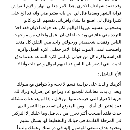
وقد تفقد شهادتك الاخرى ,هذا الامر جعلني انهار والازم الفراش
قرابة الشهر وبعدها قال لي ابي بانه يعتذر مني وانه قد الح على
كثيرا وقال لي اصنع ما تشاء واقربائي نفسهم الذين كانو
ينصحوني نفسهم غيروا اقوالهم لكن بعد فوات الاوان فقد اخذ
التردد مني عافيتي وبدات اخاف ان اعمل واخاف من مواجهت
الناس وفقدت شخصيتي ورجولتي واخذ مني القلق كل مئخذ
واصبحت اتمنى الموت فهاذا الامر جعلني اكره العمل واكره
الدراسه واكره كل من حولي بل انني اكره الساعه عندما تدق
احيث انني اشعر بان الناس قد لديهم اموال وشهادات وأنا لا.
الأخ الفاضل :
أكرهك والدك على دراسة قسم لا تحبه ولا يتوافق مع ميولك
وبعد أن بدت معاناتك للجميع عاد وتراجع عن إصراره وترك لك
حرية الإختيار التى حرمت منها من قبل ، إذا لم يعد هناك مشكلة
فقد إعتذر لك أبيك .. ومن المتوقع أن تسعد بهذا التغير الذى
حدث فلقد أصبحت أكثر تحررا من ذى قبل وما عليك إلا التركيز
فى المرحلة القادمة فى حياتك والتخطيط لها بشكل سليم
وتحديد هدف تسعى للوصول إليه فى دراستك وعملك ولتبدأ