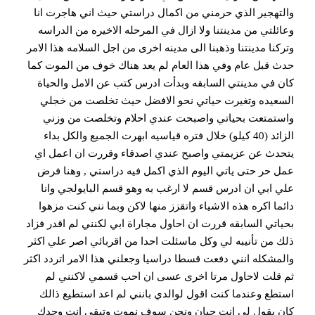
والتهجير الذي حرمني من اكمال دراستي حيث اني هاجرت انا
وعائلتي من مدينتنا ولا ازال في المرحله الاخيره من الدراسه
وتركنا مدينتنا وذهبنا الى مدينه اخرى من اجل السلامه هذا الامر
حدث قبل عام وفي هذا العام لم يعد هناك خوف من الموت كما
كان في مدينتي السابقه وبدأت ادرس كتب عن الامل والحياة
السعيده وتغيرت حياتي نحو الافضل حيث تخلصت من خجلي
واستمتعت بحياتي واصبحت عندي احلام وتخلصت من وزني
الزائد (40 كيلو) خلال فتره قياسيه ابهرت الجميع والكل بداء
يتحدث عن عزيمتي واصبح عندي اصدقاء وقررت ان اعمل اي
عمل حر حتى ياتي اليوم الذي اكمل فيه دراستي , وهنا فرض
علي ابي ان ادرس قسم لا ارغب به وهو قسم البايولجي وانا
دائما اكره هذه الاشياء واتقزز منها لاكن وبما نني كنت مزهوا
بحياتي السابقه قررت ان احاول مجاراة ابي لكنني لم اقدر فزاد
ذلك من تأنيبه لي وكل ماسئلت احدا من اقربائي اصر علي اكثر
والمشكله انني دفعت قسطا دراسيا وجعلني هذا الامر اتردد اكثر
ثم قلت لاحاول مرتا اخرى عسى ان احب قسمي لاكنني لم
استطع وعندما كنت اقول لوالدي بانني لم اعد استطيع ذالك
كان يقول لي انت جبان ونحن سوف نموت وتبقى انت وحدك