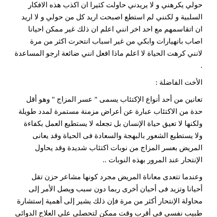
حولي يكرهني و لا يريدني حاولت كثيرا ان اكذب هذه الافكار
السلبية و لكنني لم استطع اصبحت اريد كل من حولي و لا اريد
ان اتقاسمهم مع احد اخر انني اعلم ان ذلك غير ممكن احيانا
اصاب بانهيارات وابكي من غير اسباب انتحرت اكثر من مرة
لانني كرهت الحياة لا اعلم ماذا افعل انني ضائعة ارجو المساعدة
.
الأخت الفاضلة :
تعانين من أحد أنواع الإكتئاب يسمى " عسر المزاج " وهو أقل
حدة من الاكتئاب عبارة عن أعراض مزمنة مستمرة لمدد طويلة
ولكنها لا تعيق حياة الإنسان بل تجعله لا يستطيع العمل بكفاءة
ولا يستطيع الشعور بالبهجة والسعادة فى الحياة وقد يعانى
المريض بعسر المزاج من نوبات اكتئاب شديدة وقد يحاول
الإنتحار عند المرور بهذه النوبات ..
وعندما تتعدى معاناة المريض مجرد كونها مشاعر حزن تقل
أحيانا وتزيد فى أحيان أخرى ربما دون سبب ويصل الأمر إلى
محاولة الإنتحار أكثر من مرة فإن ذلك يشير إلى أهمية إستشارة
طبيب نفسى فى أقرب وقت ممكن لتحصلى على العلاج الدوائى