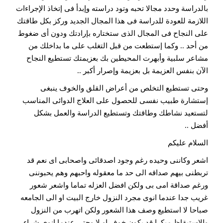
بالدراسة وحدد مجالا تحبه وتود دراسته وإبدأ فى إتخاذ الإجراءات
اللازمة للعودة للدراسة فى هذا المجال الجديد وركز بكل طاقتك
على النجاح فى المجال الذى ستختاره بإرادتك ودون أى ضغوط
من أحد .. وكما إستطعت من قبل التغلب على ما بداخلك من
مشاعر سلبية وأبهرت المحيطين بك بعزيمتك تستطيع النجاح
الآن بنفس العزيمة بل بعزيمة وإصرار أكبر ..
وحتى تستطيع التخلص من أعراض القلق والخوف ينبغى
إستشارة طبيب نفسى للحصول على العلاج الدوائى المناسب
لتستعيد نشاطك وطاقتك وتستطيع الدراسة والعمل بشكل
أفضل ..
السلام عليكم
اشعر وكاننى وحيده رغم وجود اصدقائى واصحابى اى نعم قد
تربطنى بيهم صداقه الى حد ما معقوله واحبهم وهم يحبوننى
ورغم صداقة امى بى ولكن افضل العزله تماما واشعر شعور
غريب جدا عندما انوى مجرد النزول خارج البيت او الى الجامعه
صباحا لا استطيع وصف هذا الشعور ولكن اتهرب من النزول
والاستيقاظ مبكرا قد يكون خوف او لا وحتى عندما انوى شراء