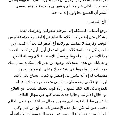
كبير جدا ، اكلى غير منتظم و شهيتى منعدمة لا اهتم بنفسى
أشعر أن الجميع يحاولون إيذائى حقا .
الأخ الفاضل :
ترجع أسباب المشكلة إلى مرحلة طفولتك وتعرضك لعدة
مشاكل مثل إضطراب الكلام والنطق ثم إقامته مع جدته فترة من
الوقت وكرهك لأعمامك ثم ولادة أخ أصغر لك بعد أن كنت الإبن
الوحيد كل هذه المشكلات التى لم تحل أول بأول تراكمت لتحدث
هذا الإضطراب الملحوظ ورفضك للإستجابة لأى وسيلة للعلاج
ومعاناتك من هذه الضلالات بوجود من يدبر لك المكائد لينال منك
وهذا التغير الملحوظ فى شخصيتك وعلى الرغم من وجود
مقدمات له إلا أنه يشير إلى إضطراب ذهانى يحتاج بكل تأكيد
لبرنامج علاجى يضعه طبيب نفسى متخصص ، وحالتك قابلة
للعلاج باذن الله لانك تتمتع بارادة قوية دفعتك للبحث عن العلاج
من خلال الانترنت وحاليا حدث تقدم كبير فى مجال العلاج
النفسى نظرا للتقدم الذى يشهده مجال صناعة الدواء فى العالم
، ففى حين لم تكن مثل هذه الإضطرابات تعالج من قبل وكان
الحل الوحيد هو إيداع المريض فى إحدى المؤسسات الإيوائية أو