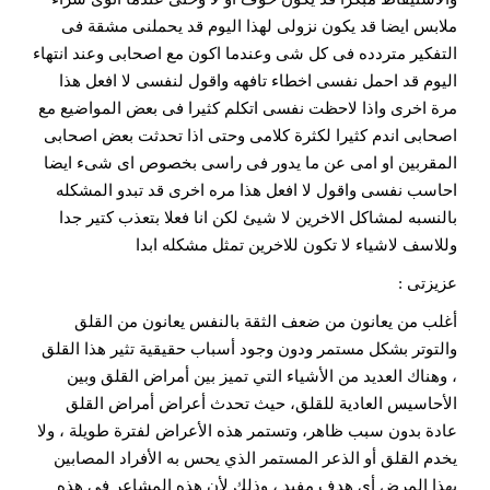
ملابس ايضا قد يكون نزولى لهذا اليوم قد يحملنى مشقة فى
التفكير متردده فى كل شى وعندما اكون مع اصحابى وعند انتهاء
اليوم قد احمل نفسى اخطاء تافهه واقول لنفسى لا افعل هذا
مرة اخرى واذا لاحظت نفسى اتكلم كثيرا فى بعض المواضيع مع
اصحابى اندم كثيرا لكثرة كلامى وحتى اذا تحدثت بعض اصحابى
المقربين او امى عن ما يدور فى راسى بخصوص اى شىء ايضا
احاسب نفسى واقول لا افعل هذا مره اخرى قد تبدو المشكله
بالنسبه لمشاكل الاخرين لا شيئ لكن انا فعلا بتعذب كتير جدا
وللاسف لاشياء لا تكون للاخرين تمثل مشكله ابدا
عزيزتى :
أغلب من يعانون من ضعف الثقة بالنفس يعانون من القلق
والتوتر بشكل مستمر ودون وجود أسباب حقيقية تثير هذا القلق
، وهناك العديد من الأشياء التي تميز بين أمراض القلق وبين
الأحاسيس العادية للقلق، حيث تحدث أعراض أمراض القلق
عادة بدون سبب ظاهر، وتستمر هذه الأعراض لفترة طويلة ، ولا
يخدم القلق أو الذعر المستمر الذي يحس به الأفراد المصابين
بهذا المرض أي هدف مفيد ، وذلك لأن هذه المشاعر في هذه