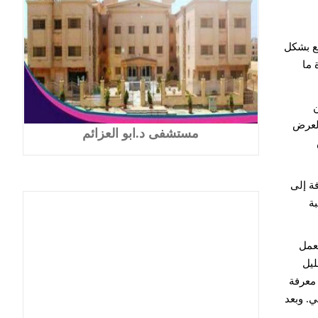
ع بشكل
 ما
ن
ويًا من هذا العرض
مستشفى د.ابو العزائم
ة إلى
ة
عمل
ليل
معرفة
. وبعد