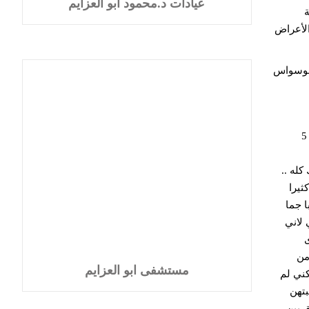
عيادات د.محمود ابو العزايم
ة
الأعراض
الوسواس
إنني فتاة ابلغ من العمر 21 عاما، أحيانا أشعر أن العالم ظلمني وأحيانا أخرى أشعر أني خسرت نفسي.. فبدايتي كانت عندما كنت في 5
له ..
ثيرا
ن جيراننا) حبا جما
 لاني
ى
من
مستشفى ابو العزايم
كني لم
تهن
ربين،