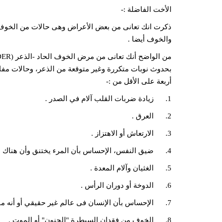
الأخت الفاضلة :-
ذكرت انك تعانى من بعض الأعراض وهى حالات من الخوف
والخوف أيضا .
بحدوث نوبات متكررة وغير متوقعة من الذعر، وحالات مف
أربعة على الأقل من :-
1. زيادة ضربات القلب آلام في الصدر .
2. العرق .
3. الارتعاش أو الاهتزاز .
4. ضيق النفس، الإحساس بأن المرء يختنق وأن هناك شيئًا يسد حلقه .
5. الغثيان وآلام المعدة .
6. الدوخة أو دوران الرأس .
7. الإحساس بأن الإنسان فى عالم غير حقيقي أو أنه منفصل عن نفسه .
8. الخوف من فقدان السيطرة "الجنون" أو الموت .