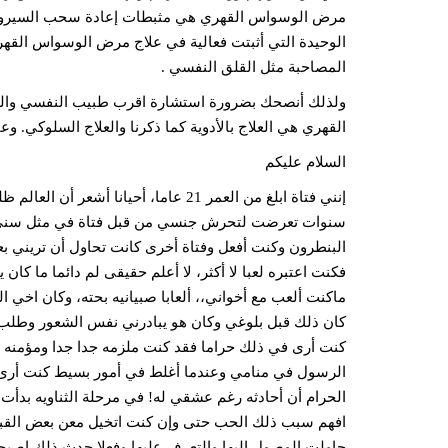
مرض الوسواس القهري هي مثبطات إعادة سحب السيروتونين 
الوحيدة التي أثبتت فعالية في علاج مرض الوسواس القهري
المصاحبة مثل القلق النفسي .
ولذلك أنصحك بضرورة استشارة اقرب طبيب النفسي والصبر 
القهري هي العلاج بالأدوية كما ذكرنا والعلاج السلوكي. وعا
السلام عليكم
سنوات تعرضت لتحرش جنسي من قبل فتاة في مثل سني !! أ
البنطرون وكنت أفعل وفتاة أخرى كانت تحاول أن تريني بع
فكنت اعتبره لعبا لا أكثر، لا أعلم حقيقى لم دائما ما ك
كان ذلك قبل بلوغي وكان هو يبادرني نفس الشعور وطلب ا
كنت أرى في ذلك حراما فقد كنت ملزمه جدا جدا ومؤمنه ن
الرسول في منامي وعندما أغلط في أمور بسيط كنت أرى ح
الحرام أن أحادثه رغم عشقي له! في مرحلة الثناويه بدأت
افهم سبب ذلك الحب حتى وإن كنت اتخيل معن بعض القبل،
حاولت الوصول إليها والتعرف عليها وفعلا حدث ذلك اصب