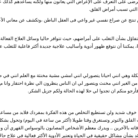
المرضى على التعرف على الإعراض التي يعانون منها ولكنه يساعدهم كذلك 
التي تسبب أمراض القلق.
اض تنتج عن صراع نفسي غير واعي فى العقل الباطن ،وتكشف عن معاني ال
اؤل بشأن التغلب على أمراضهم، حيث تتوافر حاليا وسائل العلاج الفعالة 
، يمكننا أن نتوقع ظهور أدوية وأساليب علاجية جديدة أكثر فاعلية للتغلب ع
لة وهي انني احيانا يتصورلي انني امشي مشية مخنثة مع العلم انني في 
 من الغير انني مخنث ويتصور لي ان الناس ينظرون الي نظرة احتقار وانا مع
رجو منكم ان تجدوا لي حلا لهذه الحالة ولكم جزيل الشكر.
 خوف شديد ولن تستطيع التخلص من هذه الفكرة بمفردك فلابد من مساعد
لق والتوتر وتستغرق وقتا طويلا (أكثر من ساعة في اليوم) وتحول بشكل
 علاقاته بالآخرين .. ويدرك معظم الأشخاص المصابون بالوسواس القهري أن 
 بشأن مشاكل حقيقية في الحياة وتعتبر الأدوية الأكثر فعالية في علاج حال