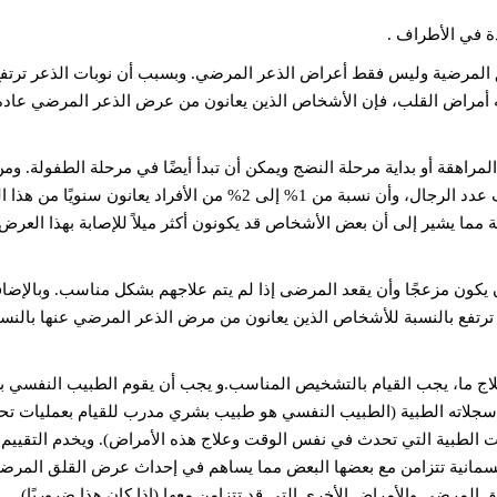
 المرضية وليس فقط أعراض الذعر المرضي. وبسبب أن نوبات الذعر ترتف
أمراض القلب، فإن الأشخاص الذين يعانون من عرض الذعر المرضي عادة
راهقة أو بداية مرحلة النضج ويمكن أن تبدأ أيضًا في مرحلة الطفولة. وم
الملاحظ أن عدد النساء اللاتي يعانين من هذه الحالة ضعف عدد الرجال، وأن نسبة من 1% إلى 2% من الأفراد يعانون سن
مما يشير إلى أن بعض الأشخاص قد يكونون أكثر ميلاً للإصابة بهذا العرض
كون مزعجًا وأن يقعد المرضى إذا لم يتم علاجهم بشكل مناسب. وبالإضاف
رتفع بالنسبة للأشخاص الذين يعانون من مرض الذعر المرضي عنها بالنسب
لاج ما، يجب القيام بالتشخيص المناسب.و يجب أن يقوم الطبيب النفسي ب
لاته الطبية (الطبيب النفسي هو طبيب بشري مدرب للقيام بعمليات تح
ت الطبية التي تحدث في نفس الوقت وعلاج هذه الأمراض). ويخدم التقييم 
جسمانية تتزامن مع بعضها البعض مما يساهم في إحداث عرض القلق المرضي
 المرضي والأمراض الأخرى التي قد تتزامن معها (إذا كان هذا ضروريًا).