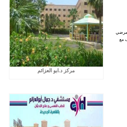
لخوف المرضي
 مع
مركز د.ابو العزائم