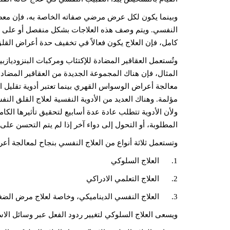
وبينما يكون لكل عرض مرضي صفاته الخاصة به، فإن معظم 
النفسي. ويتم وصف هذه العلاجات بشكل منفصل أو على ش
كامل، فإن العلاج يكون فعالاً في تخفيف حدة أعراض القلق
وتُستعمل العقاقير المضادة للإكتئاب ومركبات البنزودياز
المثال، فإن هناك المجموعة الجديدة من العقاقير المضادة 
معالجة أعراض الوسواس القهري بينما تعتبر أدوية تقليل
مؤلمة. وهناك العديد من الأدوية النفسية لعلاج القلق النف
ولأن الأدوية تتطلب عادة عدة أسابيع لتحقيق تأثيرها ال
المطلوبة، أو التحول إلى دواء آخر إذا لم يتم التحسن على
وتستعمل ثلاثة أنواع من العلاج النفسي بنجاح لمعالجة أ
1. العلاج السلوكي
2. العلاج التعلمي الادراكي
3. العلاج النفسي الديناميكي، وخاصة لعلاج مرض الضغط العصبي بعد التعرض للتجارب المؤلمة .
ويسعى العلاج السلوكي لتغيير ردود الفعل عبر وسائل الا