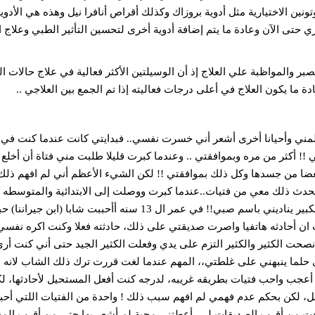
الاختيارية مثل أدوية بروزاك وكذلك أقراص أنافرا نيل وهذه هي الأدوي
 حتى الآن وعادة ما يتم إضافة أدوية أخرى لتحسين التأثير الطبي وعلاج 
والمواظبة علي العلاج إذ أن الوسيلتين الأكثر فعالية في علاج حالات 
دة ما يكون العلاج في أعلى درجات فعاليته إذا تم الجمع بين العلاجي ..
كثر من مره وبموافقتي .. وعندما كبرت قليلا طلبت مني فتاة أن أخلع
ضا من جسدها وكل ذلك بموافقتي !! لكن الشيء الأعظم أني لم افهم ذلك ك
ان يحدث ذلك معي من فتيات..عندما كبرت ووصلت إلى الابتدائية والمتوسطه ك
ماكنت ألعب مع أخواني،، ألعابا صبيانيه بحته، وكان اخي الكبير يناديني باسم صبي!! في عمر ال 13 سنه أأحببت شابا (اب
ن أحادثه هاتفيا واصرت صديقتي على ذلك، حادثته فعلا وكنت اكره نفسي
صحت الكثير والكثير التزم على يدي وفعلت الكثير الجيد حتى أني كنت أر
لما ينبهني على غلطتي،، المهم عندما لغت قررت ترك ذلك الشاب لانه 
 أعجب واحب فتيات بطريقه غريبه، لدرجه كنت أفعل المستحيل لأحادثها، ل
 لكن بحكم عدم فهمي لم افهم سبب ذلك ! واحدة من الفتيات اللتي أحبب
حت من أقرب الصديقات لي، أعطتني محبة لم أشعر بها حتى من أقرب المق