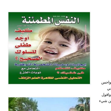
 واحس
جي
واقول
من شيء