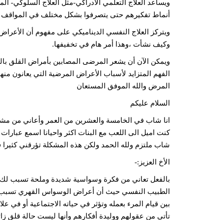
ويساعد العلاج التعلمي الادراكي-مثل العلاج السلوكي- 
أنماط تفكيرهم حتى يتصرفوا بشكل مختلف في المواقف 
ويتركز العلاج النفسي الديناميكي على مفهوم أن الأعر
وكيف نشأت ،وهذا أمر هام في تخفيفها.
ويمكن الآن أن يشعر المرضى المصابين بأمراض القلق بالتف
الفهم المتزايد لأسباب الأعراض المرضية التي يعانون منها
المرض والله الموفق المستعان
السلام عليكم
انا شاب في الخامسة والعشرين من العمر وأعاني من مشك
كنت اميل الى اللعب مع البنات اكثر واحيانا اسمع عبارات
شاب ملتزم ولله الحمد ولكن هذه المشكلة تؤرقني كثيرا فأ
الأخ العزيز:-
بالفعل تعاني من فكرة وسواسية شديدة وملحة تسبب لك
الطبيب النفسي حيث أن أعراض الوسواس القهري تسبب الق
بين قيام المرء بعمله وتؤثر في حياته الاجتماعية أو في
تأتي من عقولهم ووليدة أفكارهم وأنها ليست حالة قلق زائد