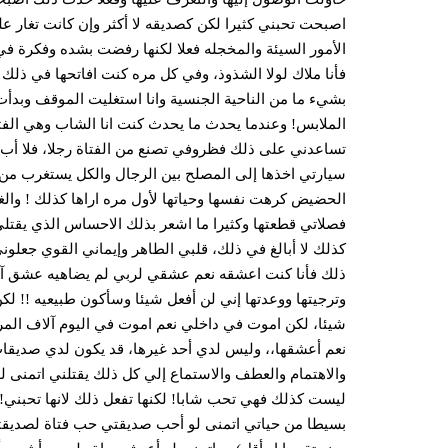
اصبحت تحبني كثيرا لكن كصديقه لا أكثر وإن كانت تغار ع
الأمور السيئة والمخجله فعلا لكنها رفضت بشده وفكرة في
فأنا ملاك لولا الشذوذ، وفي كل مره كنت افاتحها في ذلك 
بشيء ما من الناحية الجنسية وانا استغليت الموقف وبدأت
الملابس! وعندما يحدث ما يحدث كنت انا الشاب وهي الفتا
تساعدني على ذلك فظروفي تصنع من الفتاة رجلا، فلا أب 
سيارتي اخذها إلى المصلح بين الرجال والكل يستغرب من 
الحضيض كرهت نفسها وحياتها لأول مره اراها كذلك ! والغر
فصلاتي قطعتها وكثيرا ما اشعر بذلك الاحساس الذي يقت
كذلك لا أبالغ في ذلك، قلبي الطاهر وإيماني القوي جعلو
ذلك فأنا كنت اعشقه نعم عشقي لربي لم يضاهيه عشق آخر 
وترجيتها ووعدتها إني لن أفعل شيئا وسأكون طبيعيه !! ل
شيئا، لكن اموت في داخلي نعم اموت في اليوم آلاف المر
نعم أعشقها،، وليس لدي أحد غيرها، قد يكون لدي صديق
والاهتمام والعطف والاستماع إلي كل ذلك يقتلني اتمنى لو
ليست كذلك فهي تحب شابا! لكنها تفعل ذلك لانها تحبني