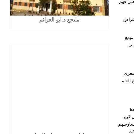
على فهم
منتجع د.ابو العزائم
أعراض
.ومع
لى
صغري
 العلم
ة
 كبير
وساوسهم
ات