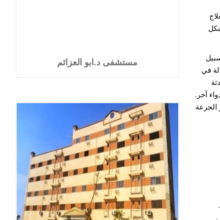
لاج
شكل
سبيل
مستشفى د.ابو العزائم
لة في
ثة
اء آخر.
 الجرعة