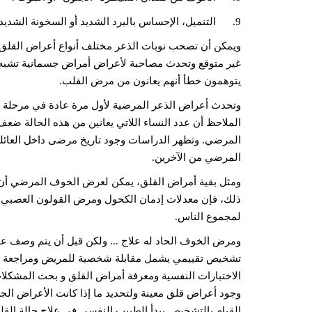
9. التنميل، الإحساس بالبرد الشديد أو السخونة الشديدة في الأطراف .
ويمكن أن تصحب نوبات الذعر مختلف أنواع أعراض القلق
غير متوقع وتحدث مصاحبة لأعراض أمراض جسمانية تشبه 
يتوهمون خطأ أنهم يعانون من مرض القلب.
وتحدث أعراض الذعر المرضية لأول مرة عادة في مرحلة الم
المرضي. وتظهر الدراسات وجود تاريخ مرضى داخل العائلة 
المرضي من الآخرين.
ومثل بقية أمراض القلق، يمكن لعرض الخوف المرضي أن ي
ذلك، فإن معدلات إدمان الكحول ومرض القولون العصبي ت
لمجموع الناس.
ومرض الخوف الحاد له علاج ... ولكن قبل أن يتم وصف ع
تشخيص تقييمي يشمل مقابلة شخصية للمريض ومراجعة سج
الاختبارات النفسية ومعرفة أمراض القلق و بحث المشكلا
وجود أعراض قلق معينة ولتحديد ما إذا كانت الأعراض ال
القيام بالتشخيص يبدأ الطبيب النفسي في علاج حالة القلق