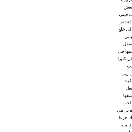
 بعض
ب فيني
ا تشعر
لى خلع
اتي
تعطل
تها في
ل كثيرا
نت
ي ربي
بكيت
فعل
شقها
الحب
ه بل هي
ك جزءا
الآن 4 سنوات وماحدث بيننا منذ