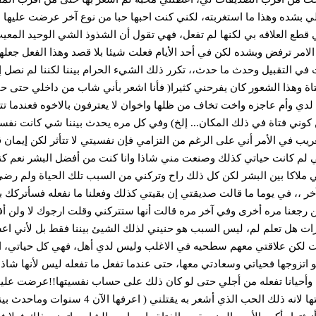
لي بشده وهذا ما استغربته، لكني كنت احبها حبا من نوع آخر عرضت عليها
 قطع العلاقه بي لكنها لم تفعل، فهي تقول أن الشذوذ الشي الوحيد المعي
الامر ترفض وبشده لكن في أحد الأيام فعلت شيئا بلا قصد وهذا الفعل جعله
 في التقبيل وحدث ما حدث،، تكرر ذلك الشيء الحرام بيننا لكننا لم نصل إ
ة وهذا الشعور كان يفرحني كثيرا( فأنا اشعر بأني شاب من داخلي حتى حي
لدي وأم عاجزه واخت تخاف من ظلها واخوان لا يعترفون بالاخوه فعندما ت
كوني فتاة في ذلك المكان... إلخ) وفي كل مره يحدث بيننا شي كانت نفسي
يب في الأمر أني على الرغم من التزامي فإن نفسيتي لا تتأثر لكن إيمان ق
لي لم كانت حياتي كذلك وصنعت مني شاذا وانا كنت من أفضل البشر نعم ك
ني ملاكا بين البشر لكن كل ذلك راح وتركني من السبب تلك الحياة ولم رض
،، في يوما ما قالت صديقتي إن بقيتي كذلك وفعلنا ما نفعله فسأتركك 
كن رجعنا مره أخرى وفي آخر مره قالت أنها ستتركني وقلت ارجوك لا ولن أ
ات هل تعلم لم، ليس السبب هو حنيني لذلك الشيئ بيننا فقط بل لأني اع
ات لكن علاقتي معهم سطحيه في الاغلب وليس لدي أهل، فهي كل حياتي، 
 اتزوجها فحياتي وسعادتي معها، حتى عندما تفعل ما تفعله ليس لأنها شاذ
! وأحيانا تفعله من أجلي حتى لو كان ذلك على حساب نفسيتها!!عرضت علي
بسيطا من حياتي اتمنى لو أحب صديقتي حب فتاة لصديقتها لانه ذلك الحب الذي أشعر به يقتلني ( اعرفها 