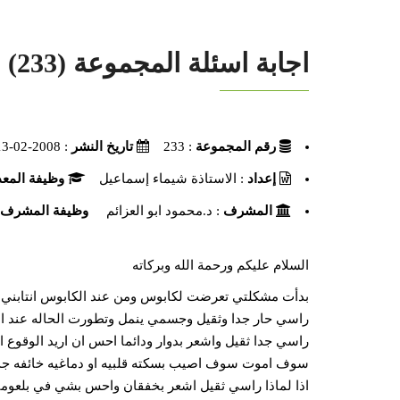
اجابة اسئلة المجموعة (233)
رقم المجموعة
: 233
تاريخ النشر
: 2008-02-13
إعداد
: الاستاذة شيماء إسماعيل
وظيفة المع
المشرف
: د.محمود ابو العزائم
وظيفة المشرف
السلام عليكم ورحمة الله وبركاته
بدأت مشكلتي تعرضت لكابوس ومن عند الكابوس انتابني 
راسي حار جدا وثقيل وجسمي ينمل وتطورت الحاله عند الن
راسي جدا ثقيل واشعر بدوار ودائما احس ان اريد الوقوع
سوف اموت سوف اصيب بسكته قلبيه او دماغيه خائفه جدا
اذا لماذا راسي ثقيل اشعر بخفقان واحس بشي في بلعوم