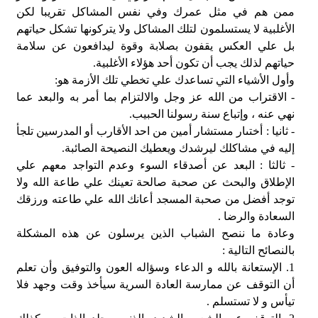
ممن هم في مثل عمرك وفي نفس المشاكل تقريبا لكن
الأغلبية لا يستسلمون لتلك المشاكل ولا يتركونها تشكل حياتهم
بل علي العكس يقفون بصلابة وقوة ليدافعون عن سلامة
حياتهم لذلك يجب أن تكون أحد هؤلاء الأغلبية.
وأول الأشياء التي تساعدك علي تخطي تلك الأزمة هو:
- الاقتراب من الله عز وجل والالتزام بما أمر به والبعد عما
نهي عنه ، وإتباع سنة رسولنا الحبيب.
- ثانيا : أختىار مستشار أمين من احد الأقارب أو المدرسين تلجأ
إليه في مشاكلك ليرشدك ويعطيك النصيحة الصائبة.
- ثالثا : البعد عن أصدقاء السوء وعدم التواجد معهم علي
الإطلاق والبحث عن صحبة صالحة تعينك علي طاعة الله ولا
توجد أفضل من صحبة المسجد أعانك الله علي طاعته ورزقك
السعادة والرضا .
وعادة ما ننصح الشباب الذين يرسلون عن هذه المشكلة
بالنصائح التالية :
1. الإستعانة بالله و الدعاء وسؤاله العون والتوفيق وأن تعلم
أن التوقف عن ممارسة العادة السرية سيأخذ وقت وجهد فلا
تيأس و لا تستسلم .