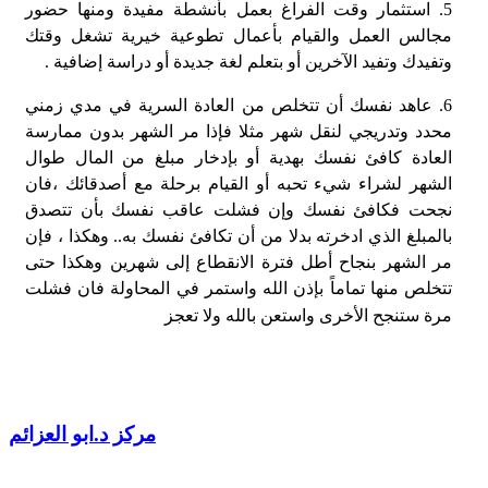
5. استثمار وقت الفراغ بعمل بأنشطة مفيدة ومنها حضور
مجالس العمل والقيام بأعمال تطوعية خيرية تشغل وقتك
وتفيدك وتفيد الآخرين أو بتعلم لغة جديدة أو دراسة إضافية .
6. عاهد نفسك أن تتخلص من العادة السرية في مدي زمني
محدد وتدريجي لنقل شهر مثلا فإذا مر الشهر بدون ممارسة
العادة كافئ نفسك بهدية أو بإدخار مبلغ من المال طوال
الشهر لشراء شيء تحبه أو القيام برحلة مع أصدقائك ،فان
نجحت فكافئ نفسك وإن فشلت عاقب نفسك بأن تتصدق
بالمبلغ الذي ادخرته بدلا من أن تكافئ نفسك به.. وهكذا ، فإن
مر الشهر بنجاح أطل فترة الانقطاع إلى شهرين وهكذا حتى
تتخلص منها تماماً بإذن الله واستمر في المحاولة فان فشلت
مرة ستنجح الأخرى واستعن بالله ولا تعجز
مركز د.ابو العزائم