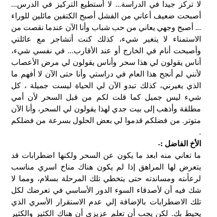
لا تركز جيدا في الدراسة... لا أستطيع التركيز في الدرس...
أصبحت ضعيف أعاني من الفشل أصبح الكتفين مائلين للوراء
... أصبح وجهي يعاني من حب شباب وأنا الآن عندما نقصت من
الاستمناء لا يتغير شيء، كذلك كنت أتشاجر مع عائلتي
وأصبحت أنام في الخارج أو عند الأقارب... في نفسي شيء،
أناس يقولون لي هذا سحر وأناس يقولون لي مرض الأعصاب
لأنني لم أنجح هذا العام في دراستي وأنا حتى الآن لا أفهم ما
الذي يغيرني، كذلك تبدو الآن لي الحياة ليست جميلة ، كل
شيء ليس جميل كما قلت لكم من قبل السحر لأن أمي
مطلقة وأذهب إلى بيت جدي لهذا يقولون لي السحر، وأنا الآن
متوتر. من فضلكم قدموا لي بعض الحلول بسرعة من فضلكم
.
الأخ الفاضل :-
ما تعاني منه ابعد ما يكون عن السحر ولكنها اضطرابات قد
يتعرض لها المراهق إذا لم يكون هناك مناخ اسري مناسب
لرعأىته ومساندته حتى يتخطي تلك المرحلة بسلام، ومما لا
شك فيه أن لأصدقاء السوء الدور الأساسي في تعرضك لكل
تلك الاضطرابات بالإضافة إلي عدم الاستقرار الأسري الذي
يحيط بك. لكن يجب أن تعلم عزيزي أن هناك الكثير والكثير