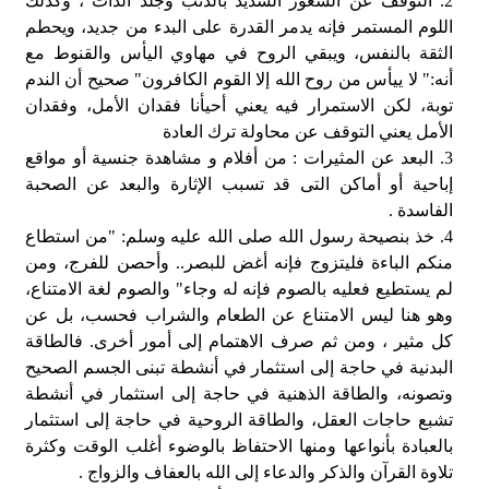
2. التوقف عن الشعور الشديد بالذنب وجلد الذات ، وكذلك
اللوم المستمر فإنه يدمر القدرة على البدء من جديد، ويحطم
الثقة بالنفس، ويبقي الروح في مهاوي اليأس والقنوط مع
أنه:" لا ييأس من روح الله إلا القوم الكافرون" صحيح أن الندم
توبة، لكن الاستمرار فيه يعني أحيأنا فقدان الأمل، وفقدان
الأمل يعني التوقف عن محاولة ترك العادة
3. البعد عن المثيرات : من أفلام و مشاهدة جنسية أو مواقع
إباحية أو أماكن التى قد تسبب الإثارة والبعد عن الصحبة
الفاسدة .
4. خذ بنصيحة رسول الله صلى الله عليه وسلم: "من استطاع
منكم الباءة فليتزوج فإنه أغض للبصر.. وأحصن للفرج، ومن
لم يستطيع فعليه بالصوم فإنه له وجاء" والصوم لغة الامتناع،
وهو هنا ليس الامتناع عن الطعام والشراب فحسب، بل عن
كل مثير ، ومن ثم صرف الاهتمام إلى أمور أخرى. فالطاقة
البدنية في حاجة إلى استثمار في أنشطة تبنى الجسم الصحيح
وتصونه، والطاقة الذهنية في حاجة إلى استثمار في أنشطة
تشبع حاجات العقل، والطاقة الروحية في حاجة إلى استثمار
بالعبادة بأنواعها ومنها الاحتفاظ بالوضوء أغلب الوقت وكثرة
تلاوة القرآن والذكر والدعاء إلى الله بالعفاف والزواج .