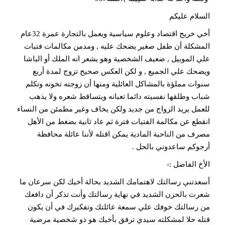
السلام عليكم
أخي خريج اقتصاد وعلوم سياسية ويعمل بالتجارة عمرة 32عام
المشكلة أن طفل صغير يضحك عليه , ومدمن مكالمات فتيات
علي الموبيل , ضعيف الشخصية وهو يشعر انه الملك أو الباشا
ويضحك علي الجميع , و لكن العكس صحيح تزوج لمدة أربع
سنوات مملؤة بالمشاكل العائلية ومنها أن زوجته تخونه وتكلم
شباب وطلقها نفسيته دائما تعبانه ويتساقط شعره ولا يذهب
للعمل يريد الزواج من جديد ولكن يخاف وغير مطمئن من النساء
انقطع عن مكالمة الفتيات فترة ثم عاد ثانية بضغط من الأهل
مصرف من الناحبة المادية يمكن اقتله لأننا عائلة محافظة
أرجوكم ساعدوني بالحل .
الأخ الفاضل :-
أسعدتني رسالتك لاهتمامك الشديد بحالة أخيك لكن سرعان ما
شعرت بالحزن الشديد في نهاية رسالتك وأنت تذكر أن دافعك
من رسالتك خوفك علي سمعة عائلتك وتفكيرك في أن يكون
قتله حلا لمشكلته سيدي ترفق بأخيك هو ذو شخصية مرضية