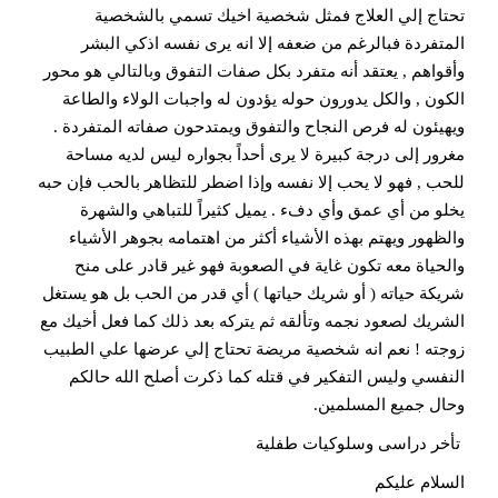
تحتاج إلي العلاج فمثل شخصية اخيك تسمي بالشخصية
المتفردة فبالرغم من ضعفه إلا انه يرى نفسه اذكي البشر
وأقواهم , يعتقد أنه متفرد بكل صفات التفوق وبالتالي هو محور
الكون , والكل يدورون حوله يؤدون له واجبات الولاء والطاعة
ويهيئون له فرص النجاح والتفوق ويمتدحون صفاته المتفردة .
مغرور إلى درجة كبيرة لا يرى أحداً بجواره ليس لديه مساحة
للحب , فهو لا يحب إلا نفسه وإذا اضطر للتظاهر بالحب فإن حبه
يخلو من أي عمق وأي دفء . يميل كثيراً للتباهي والشهرة
والظهور ويهتم بهذه الأشياء أكثر من اهتمامه بجوهر الأشياء
والحياة معه تكون غاية في الصعوبة فهو غير قادر على منح
شريكة حياته ( أو شريك حياتها ) أي قدر من الحب بل هو يستغل
الشريك لصعود نجمه وتألقه ثم يتركه بعد ذلك كما فعل أخيك مع
زوجته ! نعم انه شخصية مريضة تحتاج إلي عرضها علي الطبيب
النفسي وليس التفكير في قتله كما ذكرت أصلح الله حالكم
وحال جميع المسلمين.
تأخر دراسى وسلوكيات طفلية
السلام عليكم