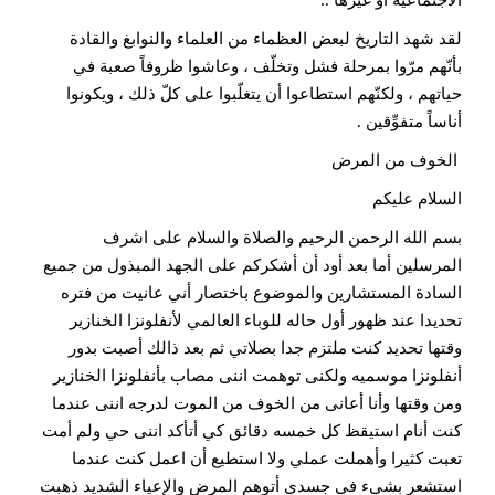
لقد شهد التاريخ لبعض العظماء من العلماء والنوابغ والقادة
بأنّهم مرّوا بمرحلة فشل وتخلّف ، وعاشوا ظروفاً صعبة في
حياتهم ، ولكنّهم استطاعوا أن يتغلّبوا على كلّ ذلك ، ويكونوا
أناساً متفوِّقين .
الخوف من المرض
السلام عليكم
بسم الله الرحمن الرحيم والصلاة والسلام على اشرف
المرسلين أما بعد أود أن أشكركم على الجهد المبذول من جميع
السادة المستشارين والموضوع باختصار أني عانيت من فتره
تحديدا عند ظهور أول حاله للوباء العالمي لأنفلونزا الخنازير
وقتها تحديد كنت ملتزم جدا بصلاتي ثم بعد ذالك أصبت بدور
أنفلونزا موسميه ولكنى توهمت اننى مصاب بأنفلونزا الخنازير
ومن وقتها وأنا أعانى من الخوف من الموت لدرجه اننى عندما
كنت أنام استيقظ كل خمسه دقائق كي أتأكد اننى حي ولم أمت
تعبت كثيرا وأهملت عملي ولا استطيع أن اعمل كنت عندما
استشعر بشيء في جسدي أتوهم المرض والإعياء الشديد ذهبت