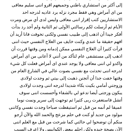
إلى أكثر من استشاري باطني وجميعهم اقرو اننى سليم معافى
من اى أمراض وهي فقط مجرد نزله برد عاديه لدرجه احد
الاستشاريين كتب إقرار اننى معافى وليس لدى أي مرض ومرت
الأيام ثم أرسلت لكم رسالتي الأولى ثم الثانية ولم أجد رد بدأت
أفكر جيدا أن اذهب إلى طبيب نفسي ولكنى تخوفت فانا أريد أن
افهم حقيقة ما عندي وكنت خايف من العلاج النفسي حيث اننى
قرأت كثيرا أن العلاج النفسي ممكن إدمانه ومن وقتها قررت أن
اذهب إلى مستشفى عام لتأكد من أنني لا أعانى من اى أمراض
واكدو لي اننى معافى ولا يوجد عندي اى أمراض فعلت كل شيء
لدرجه اننى تحدثت مع نفسي بصوت عالي في الشارع العام من
وقتها خفت جدا أن أتجنن ذهبت إلى بيتي ثم وجدت اولادى
وزوجتي أمامي بكيت بكاء شديدا لدرجه اننى وجدت اولادى
يبكون وزجتى أيضا تدعو لي بالشفاء وأحسست اننى سوف
أتشل فاستغفرت ربى كثيرا ثم توجهت إلى سرير ونمت نوما
عميقا لم أنمه من قبل ثم استيقظت صباحا وجدت نفسي وكاننى
مولود من جديد أو كنت في حلم مزعج والحمد الله والآن أرجو
منكم أن توضحوا لي حالتي كما شرحت من قبل مع العلم اننى
الآن بصحة جيده ولكن احلم ببعض الكوابيس ولا اعرف السبب