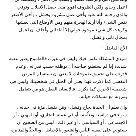
اعمل وحدي ولكن الظروف اقوي منى حصل الانقلاب وتوفي
والدي رحمه الله عليه وأخي عمل مشروع وفشل ، وأخي الأصغر
نفس الشيء وأنا أريد الهجرة منهم ومن الأوضاع التي نعيشها
وكرهت كل شيء موجود حولي إلا أطفالي وأخاف أن اعمل
بمجال ثاني وافشل .
الأخ الفاضل :
سيدي المشكلة تكمن فيك وليس في غيرك فالطموح يصير عقبة
شديدة إذا لم يستطيع صاحبه أن يوظفه حسب قدراته ، وعدم
قدرتك علي تحقيق طموحاتك لا يعني ان تستسلم للمرض
النفسي كما ذكرت فهذا يعني أن الخلل في شخصيتك وليس في
شخصية الآخرين كما ذكرت فالإنسان الفطن هو من يتعامل
بمرونة مع مشكلات حياته .
وان يعلم أن الحياة نجاح وفشل ، ومَن يفشل مرّة في حياته ،
سواء في دراسته وتعلّمه ، أو في عمله التجاري، أو المهني ، أو
الاجتماعي ، أو السياسي ، أو غير ذلك ، ليس من الصحيح أن
يستولي على نفسه اليأس والشعور بالإحباط .. وبالجدِّ والمثابرة