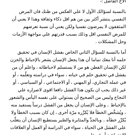
الأخ الفاضل :-
بالنسبة لسؤالك الأول لا علي العكس من ظنك فان المرض
النفسي ينتشر أكثر بين من هم اقل ذكاء وثقافة وهذا لا يعني أن
المثقفون لا يمرضون نفسيا ولكن يعني أن نسبة تعرضهم
للمرض النفسي اقل وذلك بسبب قدرتهم علي مواجهة الأزمات
وحل المشكلات .
أما بالنسبة للسؤال الثاني الخاص بفشل الإنسان في تحقيق
حلمه أنا معك تماما أن هذا يجعل الإنسان يشعر بالإحباط والحزن
لكن الإنسان الفطن هو من لا يستسلم لاحباطاته ، واعلم أن من
يفشل في تحقيق حلم في حياته ، سواء في دراسته وتعلّمه ، أو
في عمله التجاري، أو المهني ، أو الاجتماعي ، أو السياسي ، أو
غير ذلك يجب ان يكون هذا القشل دافعا اقوى لاصراره علي
النجاح وليس من الصحيح أن يستولي على نفسه اليأس والشعور
بالإحباط .. وعلى الإنسان أن يجعل من الفشل درساً يستفيد منه
، ويُشخِّص الخطأ فلا يُكرِّره مرّة أخرى ، إن كان بسبب الخطأ ولا
يُكرِّر خطأه .. وبالجدِّ والمثابرة والصّبر يستطيع الإنسان أن يتغلّب
على الفشل في الحياة ، سواء في الدراسة أو العمل أو العلاقات
الاجتماعية أو غيرها ..