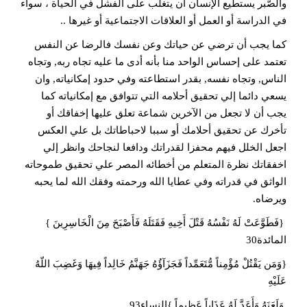
والصّبر يستطيع الإنسان أن يتغلّب على الفشل في الحياة ، سواء
في الدراسة أو العمل أو العلاقات الاجتماعية أو غيرها ..
كما يجب أن ترضي عن حياتك وعن نفسك فالرضا عن النفس
تعتمد على إحساس الواحد منا بأنه أدى ما عليه تجاه ربه, وتجاه
الناس, وتجاه نفسه, بقدر استطاعته وفي حدود إمكانياته, وان
يسعي دائما إلي تحقيق أحلامه التي تتوافق مع إمكانياته كما
يجب أن لا تجعل من الآخرين شماعة تعلق عليها إخفاقك أو
تأخرك عن تحقيق أحلامك أو سببا لاحباطاتك بل علي العكس
اجعل الخلل فيهم محفزا لقدراتك ودافعا لنجاحك وانظر إلي
اخفقاتك نظرة المتعلم من أخطائه المصر علي تحقيق طموحاته
الواثق في قدراته وفي عطايا الله ورحمته وفقك الله لما يحبه
ويرضاه.
{فَطَوَّعَتْ لَهُ نَفْسُهُ قَتْلَ أَخِيهِ فَقَتَلَهُ فَأَصْبَحَ مِنَ الْخَاسِرِينَ }
المائدة30
{وَمَن يَقْتُلْ مُؤْمِناً مُّتَعَمِّداً فَجَزَآؤُهُ جَهَنَّمُ خَالِداً فِيهَا وَغَضِبَ اللّهُ
عَلَيْهِ
وَلَعَنَهُ وَأَعَدَّ لَهُ عَذَاباً عَظِيماً }النساء93