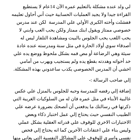
لي ولد عنده مشكلة بالتعليم عمره الآن 14عام لا يستطيع
القراءة جيدا ولا يجيد العمليات الحسابية حيث أني أحاول تعليمه
ففشلت وأخته الكبرى الأولي علي المدرسة لكن عند مدرس
خصوصي ممتاز ويقول ابنك ممتاز ولكن يحب العب وابني لا
يحب اللعب يحب الجلوس بالبيت ومشاهدة التلفاز ليس له
أصدقاء سوي أولاد الحارة في مثل سنة ومدرسته عنده عادة
سيئة وهي الرضاعة أو مص فمه بشكل ملحوظ ووضع يده علي
خد أخواته وهددته بقطع يده ولم يستجيب ويهرب من أمامي
اخشي أن المدرس الخصوصي يكذب ساعدوني بهذه المشكلة.
إلي صاحب الرسالة :-
إضافة إلي رفضه للمدرسة وحبه للجلوس بالمنزل علي عكس
غالبية الأبناء في مثل عمره فان له من السلوكيات الغريبة التي
ذكرتها في رسالتك ما يدفعني أن أنصحك بضرورة عرضه علي
الطبيب النفسي حيث يحتاج إلي عمل اختبار ذكاء وبعض
الاختبارات الاخري للوقوف علي قدراته العقلية بشكل عملي
وليس بناء علي اعتقادات الآخرين كما انه يحتاج إلي فحص
نفسي واسري للوقوف علي المشاكل النفسية التي يعاني منها